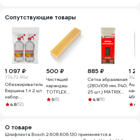
Сопутствующие товары
1 097 ₽
500 ₽
885 ₽
1 2
774.72 ₽/кг
347.0
Чистящий
Сетка абразивная
Обезжириватель
Ацет
карандаш
(280х106 мм; P40;
Вершина 1 л 2 шт
кани
TOTFLEX
25 шт.) MATRIX
набор
4607
200x40x40
75164
5
(6)
4.9
(8)
ВИ4607019162116
4.8
(12)
4631177709029
4.
О товаре
Шлифлента Bosch 2.608.606.130 применяется в