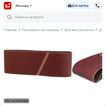
Москва
Для юрлиц
Поиск в каталоге
Главная
/
Расходные материалы
/
Для инструмента
/
Для
Нет в наличии