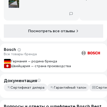
Одноклассник
качественный
Производств
ленты бош де
Посмотреть все отзывы
Bosch
Все товары бренда
Германия — родина бренда
Швейцария — страна производства
Документация
Сертификат дилера
Гарантийный талон
Серти
Вопросы и ответы о шлифленте Bosch Best