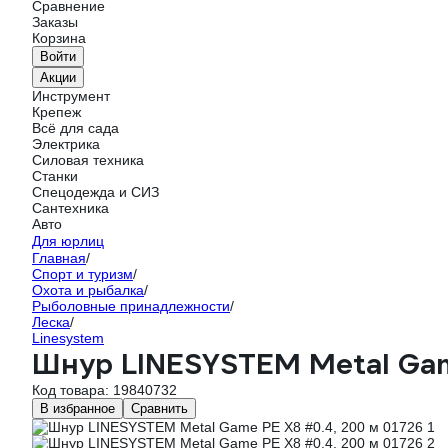
Сравнение
Заказы
Корзина
Войти
Акции
Инструмент
Крепеж
Всё для сада
Электрика
Силовая техника
Станки
Спецодежда и СИЗ
Сантехника
Авто
Для юрлиц
Главная
/
Спорт и туризм
/
Охота и рыбалка
/
Рыболовные принадлежности
/
Леска
/
Linesystem
Шнур LINESYSTEM Metal Gam
Код товара:
19840732
В избранное
Сравнить