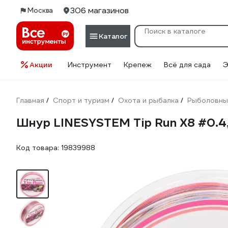
306 магазинов
Москва
Каталог
Акции
Инструмент
Крепеж
Всё для сада
Э
Главная
Спорт и туризм
Охота и рыбалка
Рыболовны
/
/
/
Шнур LINESYSTEM Tip Run X8 #0.4
Код товара:
19839988