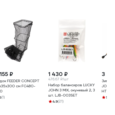
 155 ₽
1 430 ₽
3 15
476.67 ₽/шт
док FEEDER CONCEPT
Зимнее
Набор балансиров LUCKY
x35x300 см FC480-
JOHN 
JOHN 3 MIX, окуневый 2, 3
0
HT 64с
шт. LJB-003SET
5
(1)
5
(8)
4.9
(21)