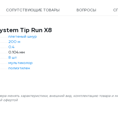
СОПУТСТВУЮЩИЕ ТОВАРЫ
ВОПРОСЫ
С
ystem Tip Run X8
плетеный шнур
200 м
0.4
0.104 мм
8 шт
мультиколор
полиэтилен
лера менять характеристики, внешний вид, комплектацию товара и м
ой офертой