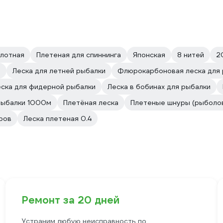
лотная
Плетеная для спиннинга
Японская
8 нитей
2
и
Леска для летней рыбалки
Флюрокарбоновая леска для 
ска для фидерной рыбалки
Леска в бобинах для рыбалки
рыбалки 1000м
Плетёная леска
Плетеные шнуры (рыболов
ров
Леска плетеная 0.4
Ремонт за 20 дней
Устраним любую неисправность по