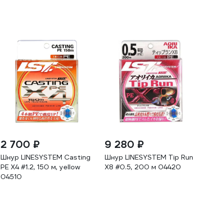
2 700 ₽
9 280 ₽
Шнур LINESYSTEM Casting
Шнур LINESYSTEM Tip Run
PE X4 #1.2, 150 м, yellow
X8 #0.5, 200 м 04420
04510