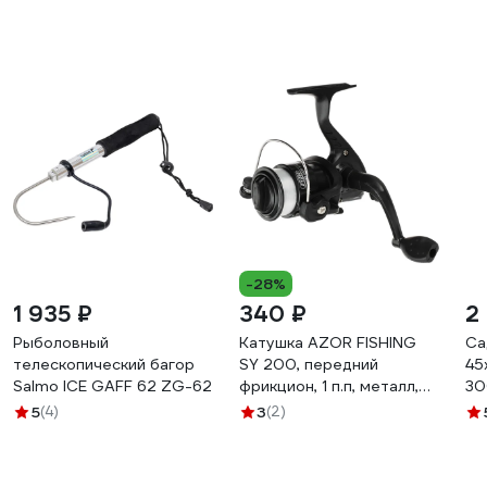
-28%
1 935 ₽
340 ₽
2
Рыболовный
Катушка AZOR FISHING
Са
телескопический багор
SY 200, передний
45
Salmo ICE GAFF 62 ZG-62
фрикцион, 1 п.п, металл,
30
пластик, с леской 0.25 мм
5
(4)
3
(2)
142-039