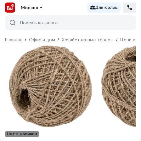
Москва
Для юрлиц
Поиск в каталоге
Главная
/
Офис и дом
/
Хозяйственные товары
/
Цепи и к
Нет в наличии