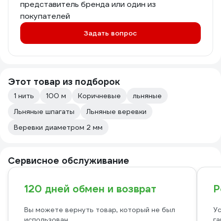
представитель бренда или один из
покупателей
Задать вопрос
Этот товар из подборок
1 нить
100 м
Коричневые
льняные
Льняные шпагаты
Льняные веревки
Веревки диаметром 2 мм
Сервисное обслуживание
120 дней обмен и возврат
Р
Вы можете вернуть товар, который не был
Ус
использован
га