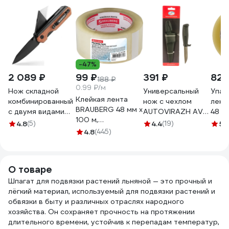
-47%
2 089 ₽
99 ₽
391 ₽
82 
188 ₽
0.99 ₽/м
Нож складной
Универсальный
Упак
Клейкая лента
комбинированный
нож с чехлом
лент
BRAUBERG 48 мм х
с двумя видами
AUTOVIRAZH AV-
48 м
100 м,
лезвий и
0905
NewL
4.8
(5)
4.4
(19)
5
(
упаковочная,
деревянной
4.8
(445)
прозрачная, 45
рукояткой
мкм, 221109
WORKPRO
WP211015
О товаре
Шпагат для подвязки растений льняной — это прочный и
лёгкий материал, используемый для подвязки растений и
обвязки в быту и различных отраслях народного
хозяйства. Он сохраняет прочность на протяжении
длительного времени, устойчив к перепадам температур,