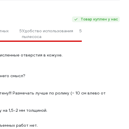
Товар куплен у нас
тных
5
Удобство использования
5
пылесоса
исленные отверстия в кожухе.
 него смысл?
ену!!! Размечать лучше по ролику (~ 10 см влево от
 на 1,5-2 мм толщиной.
ъемных работ нет.