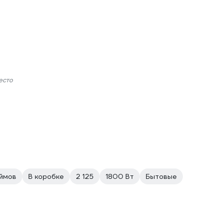
есто
ймов
В коробке
2 125
1800 Вт
Бытовые