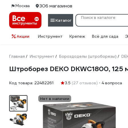
306 магазинов
Москва
Каталог
Акции
Инструмент
Крепеж
Всё для сада
Э
Главная
Инструмент
Бороздоделы (штроборезы)
DE
/
/
/
Штроборез DEKO DKWC1800, 125 мм
Код товара:
22482261
3.5
(27 отзывов)
4 вопроса
Нет в наличии