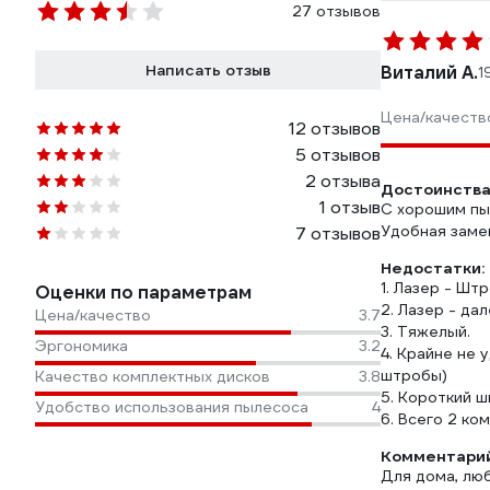
27 отзывов
Написать отзыв
Виталий А.
1
Цена/качеств
12 отзывов
5 отзывов
2 отзыва
Достоинства
1 отзыв
С хорошим пы
Удобная заме
7 отзывов
Недостатки:
1. Лазер - Шт
Оценки по параметрам
2. Лазер - да
Цена/качество
3.7
3. Тяжелый.
Эргономика
3.2
4. Крайне не 
штробы)
Качество комплектных дисков
3.8
5. Короткий ш
Удобство использования пылесоса
4
6. Всего 2 ко
Комментарий
Для дома, лю