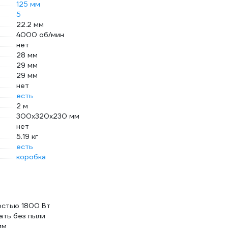
125 мм
5
22.2 мм
4000 об/мин
нет
28 мм
29 мм
29 мм
нет
есть
2 м
300х320х230 мм
нет
5.19 кг
есть
коробка
стью 1800 Вт
ать без пыли
мм