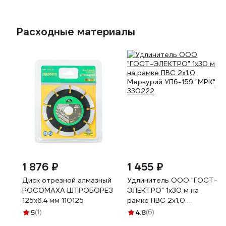
Расходные материалы
1 876 ₽
1 455 ₽
Диск отрезной алмазный
Удлинитель ООО "ГОСТ-
РОСОМАХА ШТРОБОРЕЗ
ЭЛЕКТРО" 1x30 м на
125х6.4 мм 110125
рамке ПВС 2x1,0
Меркурий УП6-159 "МРК"
5
(1)
4.8
(6)
330222