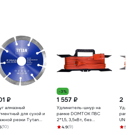
-3%
01 ₽
1 557 ₽
2 94
уг алмазный
Удлинитель-шнур на
Удлини
гментный для сухой и
рамке DOMTOK ПВС
рамка 
ажной резки Tytan
2*1,5, 3,5кВт, без
UNIVer
ofessional 125x2x22.23
заземления, 30м 2404
5
(10)
4.9
(9)
5
(33)
 277765