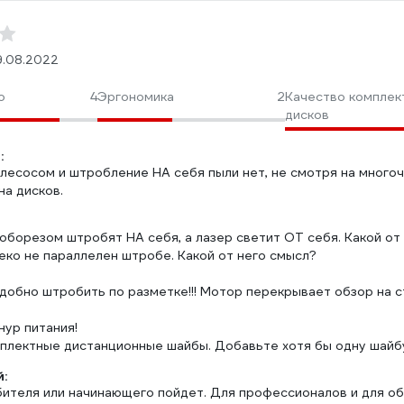
9.08.2022
о
4
Эргономика
2
Качество комплек
дисков
:
лесосом и штробление НА себя пыли нет, не смотря на многоч
на дисков.
роборезом штробят НА себя, а лазер светит ОТ себя. Какой от
леко не параллелен штробе. Какой от него смысл?
удобно штробить по разметке!!! Мотор перекрывает обзор на ст
нур питания!
мплектные дистанционные шайбы. Добавьте хотя бы одну шайбу
:
бителя или начинающего пойдет. Для профессионалов и для об