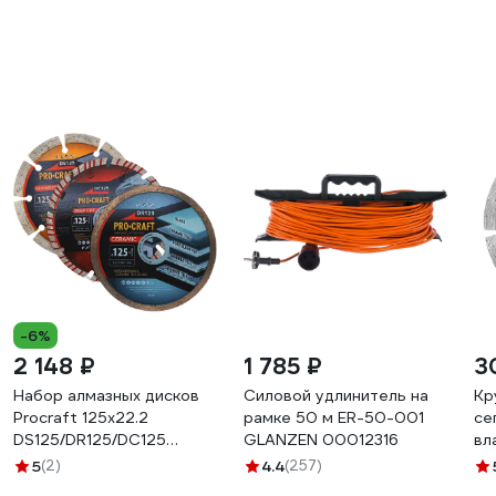
-6%
2 148 ₽
1 785 ₽
3
Набор алмазных дисков
Силовой удлинитель на
Кр
Procraft 125x22.2
рамке 50 м ER-50-001
се
DS125/DR125/DC125
GLANZEN 00012316
вл
Сегментированный/
Pr
5
(2)
4.4
(257)
Отрезной/Ceramic
мм