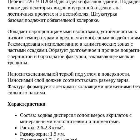
Церезит 22619 1120603для отделки фасадов зданий. Подходи
также для некоторых видов внутренней отделки - на
лестничных пролетах и в вестибюлях. Штукатурка
базовая,подлежит обязательной колеровке.
Обладает паропроницаемыми свойствами, устойчивостью к
низким температурам и вредным атмосферным воздействиям
Рекомендована к использованию в климатических зонах с
частыми осадками.Образует долговечное и прочное покрыти
с зернистой и бороздчатой фактурой, закрывающее мелкие
трещины.
Наноситсяспециальной теркой под углом к поверхности.
Наносимый слой должен соответствовать размеру зерна.
Фактура формируется легкими скользящими движениями без
сильного нажима.
Характеристики
:
Состав: водная дисперсия сополимеров акрилатов с
минеральными наполнителями и пигментами.
Расход: 2,6-2,8 кг/м².
Размер зерна: 1.5 мм.