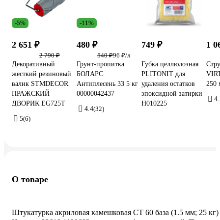
-5%
-11%
2 651 ₽
480 ₽
749 ₽
1 0
2 790 ₽
540 ₽
96 ₽/л
Декоративный
Грунт-пропитка
Губка целлюлозная
Стр
жесткий резиновый
БОЛАРС
PLITONIT для
VIR
валик STMDECOR
Антиплесень 33 5 кг
удаления остатков
250 
ПРАЖСКИЙ
00000042437
эпоксидной затирки
4.
ДВОРИК EG725T
Н010225
4.4
(32)
5
(6)
О товаре
Штукатурка акриловая камешковая CT 60 база (1.5 мм; 25 кг)