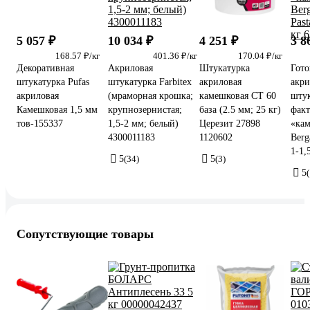
5 057 ₽
10 034 ₽
4 251 ₽
3 8
168.57 ₽/кг
401.36 ₽/кг
170.04 ₽/кг
Декоративная
Акриловая
Штукатурка
Гото
штукатурка Pufas
штукатурка Farbitex
акриловая
акри
акриловая
(мраморная крошка;
камешковая CT 60
штук
Камешковая 1,5 мм
крупнозернистая;
база (2.5 мм; 25 кг)
фак
тов-155337
1,5-2 мм; белый)
Церезит 27898
«ка
4300011183
1120602
Berg
1-1,
5
(34)
5
(3)
5
(
Сопутствующие товары