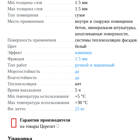
Min толщина слоя
1.5 мм
Max толщина слоя
1.5 мм
Тип помещения
сухое
Место применения
внутри и снаружи помещения
бетон, минеральная штукатурка,
шпатлеванные поверхности,
Поверхность применения
системы теплоизоляции фасадов
Цвет
белый
Эффект
камешки
Фракция
1.5 мм
Тип работ
ручной и машинный
Морозостойкость
да
Влагостойкость
да
Теплоизоляция
нет
Время высыхания
5 ч
Min температура использования
+5 °С
Max температура использования
+30 °С
Вес нетто
25 кг
Гарантия производителя
на товары Церезит
Упаковка