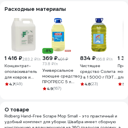
Расходные материалы
-8%
1 416 ₽
369 ₽
834 ₽
1 3
283.2 ₽/л
401 ₽
166.8 ₽/л
73.8 ₽/л
Концентрат-
Чистящее
Проф
Универсальное
ополаскиватель
средство Солита
моющ
моющее средство
для ковров и
3 в 1 5000 г ПЭТ
для 
ПРОГРЕСС 5 л
текстиля
СЛ 1-07
ХИМ
4.7
(49)
4.8
(23)
5
(
бутылка ПЭТ
МАСТЕРХИМ
4.9
(167)
Торн
М-07-3с
КИСЛОТНЫЙ
1800
ОПОЛАСКИВАТЕЛЬ
5 кг 045КБп5
О товаре
Ridberg Hand-Free Scrape Mop Small - это практичный и
удобный комплект для уборки. Швабра имеет сборную
конструкцию и вращающуюся на 360 градусов головку, а