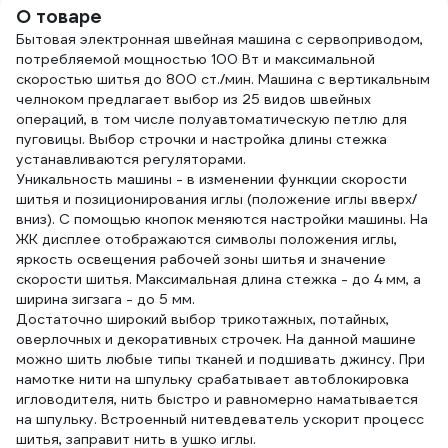
О товаре
Бытовая электронная швейная машина с сервоприводом,
потребляемой мощностью 100 Вт и максимальной
скоростью шитья до 800 ст./мин. Машина с вертикальным
челноком предлагает выбор из 25 видов швейных
операций, в том числе полуавтоматическую петлю для
пуговицы. Выбор строчки и настройка длины стежка
устанавливаются регуляторами.
Уникальность машины - в изменении функции скорости
шитья и позиционирования иглы (положение иглы вверх/
вниз). С помощью кнопок меняются настройки машины. На
ЖК дисплее отображаются символы положения иглы,
яркость освещения рабочей зоны шитья и значение
скорости шитья. Максимальная длина стежка - до 4 мм, а
ширина зигзага - до 5 мм.
Достаточно широкий выбор трикотажных, потайных,
оверлочных и декоративных строчек. На данной машине
можно шить любые типы тканей и подшивать джинсу. При
намотке нити на шпульку срабатывает автоблокировка
игловодителя, нить быстро и равномерно наматывается
на шпульку. Встроенный нитевдеватель ускорит процесс
шитья, заправит нить в ушко иглы.