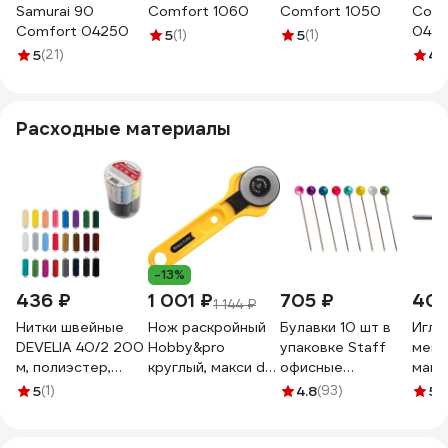
Samurai 90
Comfort 1060
Comfort 1050
Comf
Comfort 04250
0419
5
(1)
5
(1)
5
(21)
4.
Расходные материалы
-13%
436 ₽
1 001 ₽
705 ₽
404
1 144 ₽
Нитки швейные
Нож раскройный
Булавки 10 шт в
Игла
DEVELIA 40/2 200
Hobby&pro
упаковке Staff
мешк
м, полиэстер,
круглый, макси d
офисные
маши
НАБОР 24 цвета, в
45 7728478
EVERYDAY 28 мм
GK9-
5
(1)
4.8
(93)
5
(
ПОДАРОК набор
150 шт. в
4687
игл, (Девелия)
картонной
609624
коробке 226760