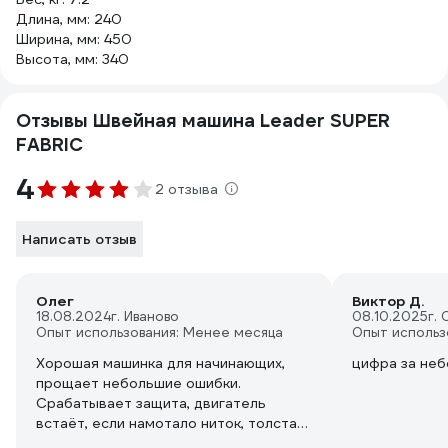
Длина, мм: 240
Ширина, мм: 450
Высота, мм: 340
Отзывы Швейная машина Leader SUPER
FABRIC
4
2 отзыва
Написать отзыв
Олег
Виктор Д.
18.08.2024
г. Иваново
08.10.2025
г.
Опыт использования: Менее месяца
Опыт использ
Хорошая машинка для начинающих,
цифра за неб
прощает небольшие ошибки.
Срабатывает защита, двигатель
встаёт, если намотало ниток, толстая
ткань, игла целая остаётся.