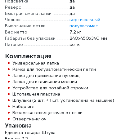
Подсветка
да
Реверс
да
Быстрая смена лапки
да
Челнок
вертикальный
Выполнение петли
полуавтомат
Вес нетто
7.2 кг
Габариты без упаковки
240x450x340 мм
Питание
сеть
Комплектация
Универсальная лапка
Рамка для полуавтоматической петли
Лапка для пришивания пуговиц
Лапка для втачивания молнии
Устройство для потайной строчки
Штопальная пластина
Шпульки (2 шт. + 1 шт. установлена на машине)
Набор игл
Вспарыватель/щеточка от пыли
Отвертка-ключ
Упаковка
Единица товара: Штука
Вес, кг: 7.2