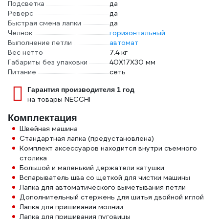
Подсветка
да
Реверс
да
Быстрая смена лапки
да
Челнок
горизонтальный
Выполнение петли
автомат
Вес нетто
7.4 кг
Габариты без упаковки
40Х17Х30 мм
Питание
сеть
Гарантия производителя 1 год
на товары NECCHI
Комплектация
Швейная машина
Стандартная лапка (предустановлена)
Комплект аксессуаров находится внутри съемного
столика
Большой и маленький держатели катушки
Вспарыватель шва со щеткой для чистки машины
Лапка для автоматического выметывания петли
Дополнительный стержень для шитья двойной иглой
Лапка для пришивания молнии
Лапка для пришивания пуговицы