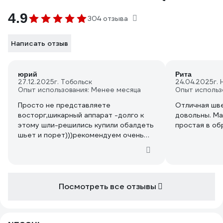
4.9
304 отзыва
Написать отзыв
юрий
Рита
27.12.2025
г. Тобольск
24.04.2025
г.
Опыт использования: Менее месяца
Опыт использ
Просто не представляете
Отличная шв
восторг,шикарный аппарат -долго к
довольны. Ма
этому шли-решились купили обалдеть
простая в о
шьет и порет)))рекомендуем очень
довольны спасибо магазину и
производителю ,Дай Бог будет
радовать
Посмотреть все отзывы