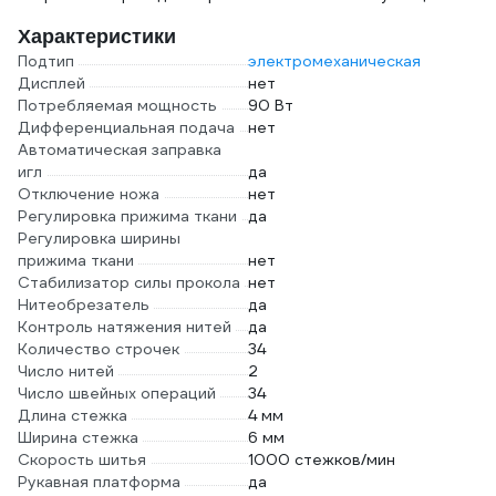
Характеристики
Подтип
электромеханическая
Дисплей
нет
Потребляемая мощность
90 Вт
Дифференциальная подача
нет
Автоматическая заправка
игл
да
Отключение ножа
нет
Регулировка прижима ткани
да
Регулировка ширины
прижима ткани
нет
Стабилизатор силы прокола
нет
Нитеобрезатель
да
Контроль натяжения нитей
да
Количество строчек
34
Число нитей
2
Число швейных операций
34
Длина стежка
4 мм
Ширина стежка
6 мм
Скорость шитья
1000 стежков/мин
Рукавная платформа
да