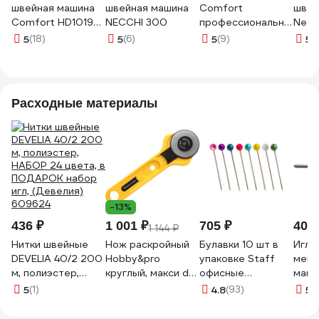
швейная машина
швейная машина
Comfort
швей
Comfort HD1019
NECCHI 300
профессиональная
Necc
04044
HD1015
5
(18)
5
(6)
5
(9)
5
(1
Расходные материалы
-13%
436 ₽
1 001 ₽
705 ₽
404 
1 144 ₽
Нитки швейные
Нож раскройный
Булавки 10 шт в
Игла
DEVELIA 40/2 200
Hobby&pro
упаковке Staff
мешк
м, полиэстер,
круглый, макси d
офисные
маши
НАБОР 24 цвета, в
45 7728478
EVERYDAY 28 мм
GK9-
5
(1)
4.8
(93)
5
(
ПОДАРОК набор
150 шт. в
4687
игл, (Девелия)
картонной