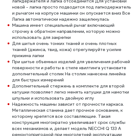
лапкдержателя и лапка отсоединится Для установки
новой - лапка просто подводится под лапкодержатель
и рычагом на корпусе машинки он опускается вниз Все
Лапка автоматически надежно защелкнулась
Машина имеет специальный рычаг включающий
строчку в обратном направлении, которую можно
использовать для закрепки
Для шитья очень тонких тканей и очень плотных
тканей (джинса, твид, кожа) отрегулируйте усилие
прижима лапки
При шитье объемных изделий для увеличения рабочей
поверхности и работы в стиле квилтинга установите
дополнительный столик На столик нанесена линейка
для быстрых измерений
Дополнительный стержень в комплекте для второй
катушки позволяет легко менять катушки для намотки
шпульки и использовать двойную иглу
Надежность машины зависит от прочности каркаса.
Металлическая станина дает прочное основание, к
которому крепятся все составляющие. Такая
конструкция многократно увеличивает срок службы
всех механизмов и, делает модель NECCHI Q 133 A
ремонтопригодной при многолетней эксплуатации