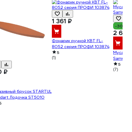
1 361 ₽
-30%
2 665
Фонарик ручной КВТ FL-
8052 серия ПРОФИ 103874
5
Мусат ке
(1)
Samura 
5
(7)
0 ₽
азивный брусок STARTUL
dart Лодочка ST5010
5