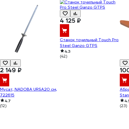
4 125 ₽
Станок точильный Touch Pro
Steel Ganzo GTPS
4.3
(42)
2 149 ₽
10
Мусат, NADOBA URSA20 см,
Абр
722615
Stan
4.7
4.
(12)
(23)