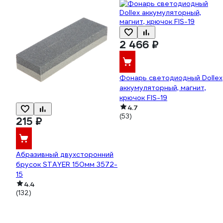
2 466 ₽
Фонарь светодиодный Dollex
аккумуляторный, магнит,
крючок FIS-19
4.7
(53)
215 ₽
Абразивный двухсторонний
брусок STAYER 150мм 3572-
15
4.4
(132)