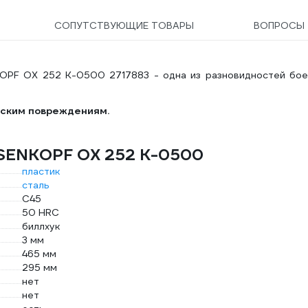
СОПУТСТВУЮЩИЕ ТОВАРЫ
ВОПРОСЫ
OPF OX 252 K-0500 2717883 - одна из разновидностей бое
еским повреждениям.
HSENKOPF OX 252 K-0500
пластик
сталь
C45
50 HRC
биллхук
3 мм
465 мм
295 мм
нет
нет