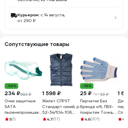
Курьером:
c 14 августа,
от 290 ₽
Сопутствующие товары
-66%
-36%
234 ₽
1 598 ₽
25 ₽
1 6
/шт
693 ₽
39 ₽
Очки защитные
Жилет СПРУТ
Перчатки Без
Диэл
SATA
Стандарт синий, р.
бренда х/б, ПВХ-
перч
пыленепроницаемые,
52-54/104-108,
покрытие Точка,
Спец
герметичные от
126693
10 класс, стикер
бесш
5
(1)
4.7
(57)
4.6
(301)
4.
стружки,
67702
4 Ди