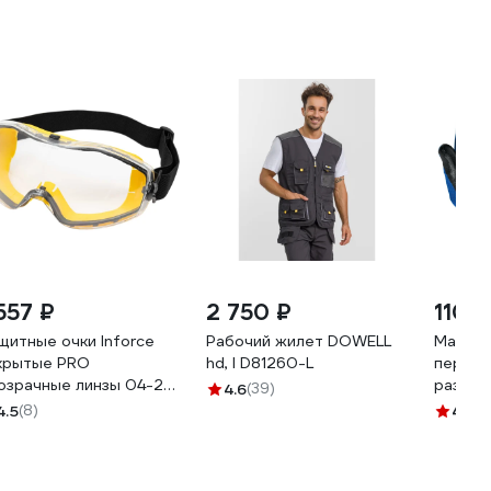
557 ₽
2 750 ₽
110 ₽
щитные очки Inforce
Рабочий жилет DOWELL
Маслоб
крытые PRO
hd, l D81260-L
перчат
озрачные линзы 04-24-
размер 
4.6
(39)
4.5
(8)
4.7
(2