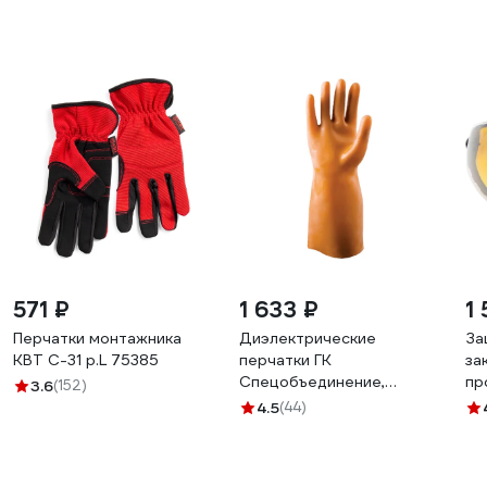
571 ₽
1 633 ₽
1 
Перчатки монтажника
Диэлектрические
За
КВТ С-31 р.L 75385
перчатки ГК
за
Спецобъединение,
пр
3.6
(152)
бесшовные АЗРИ 4 Диэ
02
4.5
(44)
006/4