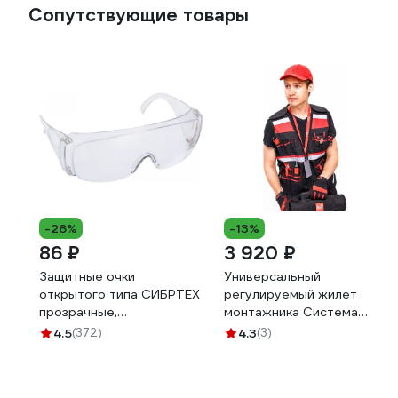
Сопутствующие товары
-26%
-13%
86 ₽
3 920 ₽
Защитные очки
Универсальный
открытого типа СИБРТЕХ
регулируемый жилет
прозрачные,
монтажника Система
ударопрочный
LO43175 КМ-
4.5
(372)
4.3
(3)
поликарбонат, боковая и
TOOLVESTBAG-23
верхняя защита 89155