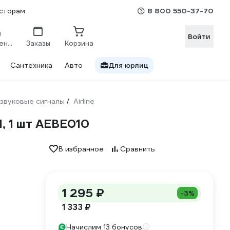
8 800 550-37-70
сторам
Войти
Сравнение
Заказы
Корзина
Сантехника
Авто
Для юрлиц
звуковые сигналы
Airline
/
H, 1 шт AEBE010
В избранное
Сравнить
1 295 ₽
-3%
1 333 ₽
Начислим 13 бонусов