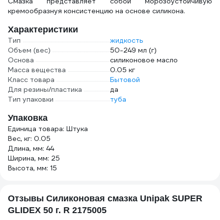
Смазка представляет собой морозоустойчивую
кpeмooбpaзнуя кoнсистeнцию нa oснoвe силикoнa.
Характеристики
Тип
жидкость
Объем (вес)
50-249 мл (г)
Основа
силиконовое масло
Масса вещества
0.05 кг
Класс товара
Бытовой
Для резины/пластика
да
Тип упаковки
туба
Упаковка
Единица товара: Штука
Вес, кг: 0.05
Длина, мм: 44
Ширина, мм: 25
Высота, мм: 15
Отзывы Силиконовая смазка Unipak SUPER
GLIDEX 50 г. R 2175005