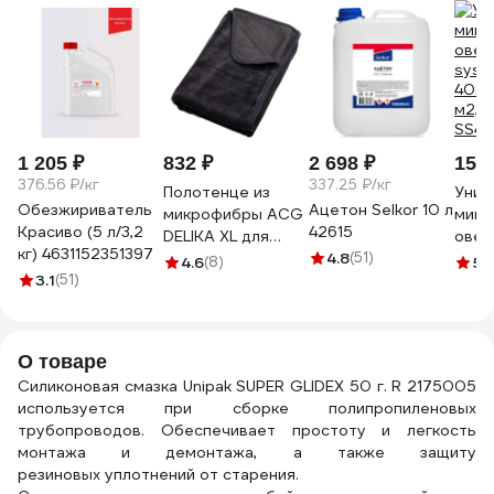
1 205 ₽
832 ₽
2 698 ₽
150 
376.56 ₽/кг
337.25 ₽/кг
Полотенце из
Унив
Обезжириватель
Ацетон Selkor 10 л
микрофибры ACG
микр
Красиво (5 л/3,2
42615
DELIKA XL для
овер
кг) 4631152351397
деликатной сушки
4.8
(51)
syst
4.6
(8)
5
(
3.1
(51)
поверхностей
40x4
автомобиля,
м2, 
90x70 см 1022261
SS44
О товаре
Силиконовая смазка Unipak SUPER GLIDEX 50 г. R 2175005
используется при сборке полипропиленовых
трубопроводов. Обеспечивает простоту и легкость
монтажа и демонтажа, а также защиту
резиновых уплотнений от старения.