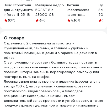
Пояс строителя
Малярное ведро
Летняя
Сумк
для инструмента
ВОЛАТ 8 л
классическая
Sche
Inforce 11-25-18
23000-08
каскетка,
9024
оранжевая MILL
5
(12)
5
(4)
4.9
(9)
3.
4660319475768
О товаре
Стремянка с 2 ступеньками из пластика -
функциональный, стильный, а главное - удобный и
практичный помощник в доме и в гараже, на даче или в
офисе.
С ее помощью не составит большого труда поставить
или достать нужные вещи с верхних полок, помыть окна и
повесить шторы, заменить перегоревшую лампочку или
протереть пыль на шкафах.
Лесенка выполнена из прочного пластика (рассчитана на
вес до 150 кг), на ступеньках - специализированная
противоскользящая поверхность, а благодаря
специальным накладкам на ножки - имеет
дополнительный запас прочности и устойчивости, а также
предусматривает деликатное отношение к напольному