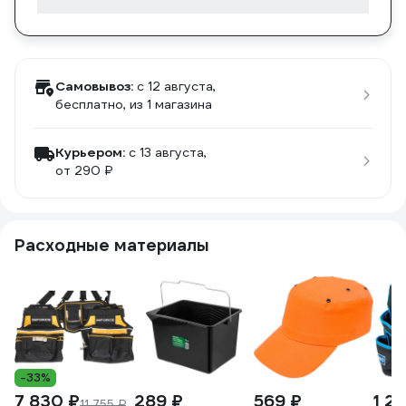
Самовывоз:
c 12 августа,
бесплатно
, из 1 магазина
Курьером:
c 13 августа,
от 290 ₽
Расходные материалы
-33%
7 830 ₽
289 ₽
569 ₽
1 2
11 755 ₽