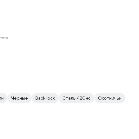
есто
ли
Черные
Back lock
Сталь 420нс
Охотничьи