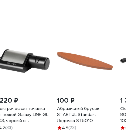
 220 ₽
100 ₽
1 361
ектрическая точилка
Абразивный брусок
Фонари
я ножей Galaxy LINE GL
STARTUL Standart
8052 
43, черный с
Лодочка ST5010
103874
ребристым, 18 Вт, для
4.7
(33)
4.5
(23)
5
(1)
таллич-х, кухонных,