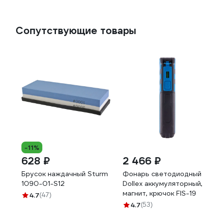
Сопутствующие товары
-11%
628 ₽
2 466 ₽
Брусок наждачный Sturm
Фонарь светодиодный
1090-01-S12
Dollex аккумуляторный,
магнит, крючок FIS-19
4.7
(47)
4.7
(53)