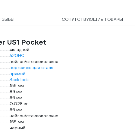
ке
сп
но
ТЗЫВЫ
СОПУТСТВУЮЩИЕ ТОВАРЫ
r US1 Pocket
складной
420НС
нейлон/стекловолокно
нержавеющая сталь
прямой
Back lock
155 мм
89 мм
66 мм
0.028 кг
66 мм
нейлон/стекловолокно
155 мм
черный