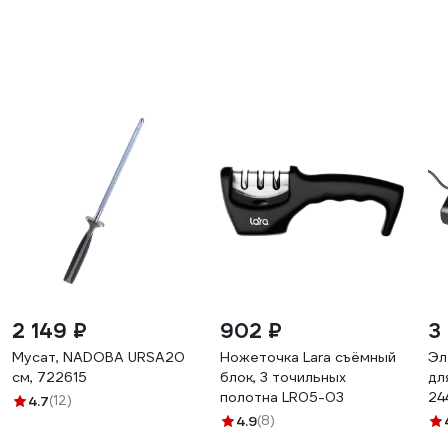
2 149 ₽
902 ₽
3
Мусат, NADOBA URSA20
Ножеточка Lara съёмный
Эл
см, 722615
блок, 3 точильных
дл
полотна LR05-03
24
4.7
(12)
се
4.9
(8)
ме