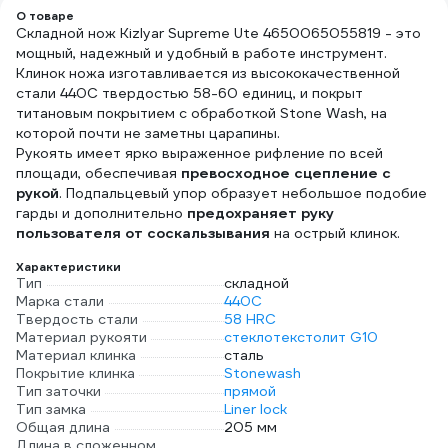
О товаре
Складной нож Kizlyar Supreme Ute 4650065055819 - это
мощный, надежный и удобный в работе инструмент.
Клинок ножа изготавливается из высококачественной
стали 440С твердостью 58-60 единиц, и покрыт
титановым покрытием с обработкой Stone Wash, на
которой почти не заметны царапины.
Рукоять имеет ярко выраженное рифление по всей
площади, обеспечивая
превосходное сцепление с
рукой
. Подпальцевый упор образует небольшое подобие
гарды и дополнительно
предохраняет руку
пользователя от соскальзывания
на острый клинок.
Характеристики
Тип
складной
Марка стали
440С
Твердость стали
58 HRC
Материал рукояти
стеклотекстолит G10
Материал клинка
сталь
Покрытие клинка
Stonewash
Тип заточки
прямой
Тип замка
Liner lock
Общая длина
205 мм
Длина в сложенном