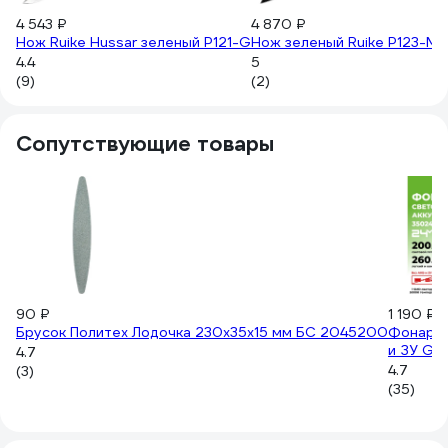
4 543 ₽
4 870 ₽
Нож Ruike Hussar зеленый P121-G
Нож зеленый Ruike P123-M
4.4
5
(9)
(2)
Сопутствующие товары
90 ₽
1 190 ₽
Брусок Политех Лодочка 230x35x15 мм БС 2045200
Фонарь 
и ЗУ Gr
4.7
4.7
(3)
(35)