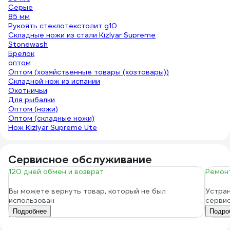
Серые
85 мм
Рукоять стеклотекстолит g10
Складные ножи из стали Kizlyar Supreme
Stonewash
Брелок
оптом
Оптом (хозяйственные товары (хозтовары))
Складной нож из испании
Охотничьи
Для рыбалки
Оптом (ножи)
Оптом (складные ножи)
Нож Kizlyar Supreme Ute
Сервисное обслуживание
120 дней обмен и возврат
Ремонт
Вы можете вернуть товар, который не был
Устран
использован
серви
Подробнее
Подро