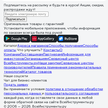
Подпишитесь
на рассылку
и будьте в курсе! Акции, скидки,
распродажи ждут!
Подписаться
Оригинальные товары с гарантией!
Установите мобильное приложение, чтобы информация
по заказам всегда была под рукой
Каталог
Адреса магазинов
Способы получения
Способы
оплаты
Что улучшить?
Контакты
О
Компании
Поставщикам
Партнерам
Информация для
инвесторов
Организациям
Сервисный центр
ВсеИнструменты.ру
Наши закупки
Сервисные центры
производителей
Правила применения рекомендательных
технологий
Каталог товаров
Наши соцсети
Чат для бизнес-клиентов
Подать заявку
Вы принимаете условия
политики в отношении обработки
персональных данных
и
пользовательского соглашения
каждый раз, когда оставляете свои данные в любой
форме обратной связи на сайте ВсеИнструменты.ру
© 2006 — 2026. ВсеИнструменты.ру