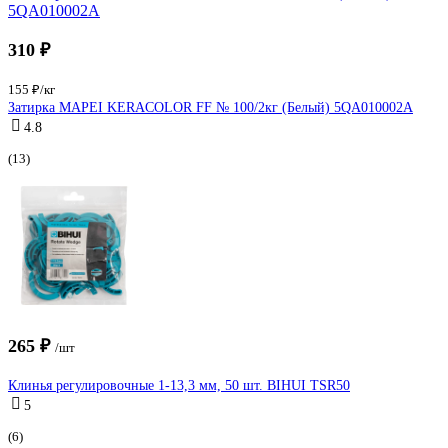
310 ₽
155 ₽/кг
Затирка MAPEI KERACOLOR FF № 100/2кг (Белый) 5QA010002A
4.8
(13)
265 ₽
/шт
Клинья регулировочные 1-13,3 мм, 50 шт. BIHUI TSR50
5
(6)