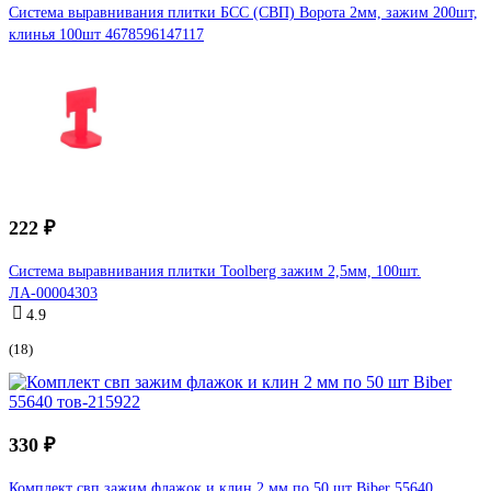
Система выравнивания плитки БСС (СВП) Ворота 2мм, зажим 200шт,
клинья 100шт 4678596147117
222 ₽
Система выравнивания плитки Toolberg зажим 2,5мм, 100шт.
ЛА-00004303
4.9
(18)
330 ₽
Комплект свп зажим флажок и клин 2 мм по 50 шт Biber 55640