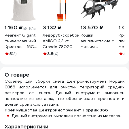
1 160 ₽
3 132 ₽
13 570 ₽
1 0
58 ₽/кг
Реагент Gigant
Ледоруб-скребок
Кошки
Круг
Универсальный
AMIGO 2,3 кг
альпинистские с
плас
Кристалл -15C
Grande 78020
мягким
метл
20кг, мешок
креплением
дере
5
(7)
3.5
(2)
4.
GSAL-03
VENTO vnt 1162
чере
350x
3922
О товаре
Скрепер для уборки снега Центроинструмент Нордик
0366 используется для очистки территорий средних
размеров от снега. Данный инструмент выполнен
полностью из металла, что обеспечивает прочность и
долгий срок эксплуатации.
Преимущества Центроинструмент Нордик 366
Данный инструмент выполнен полностью из металла.
Характеристики