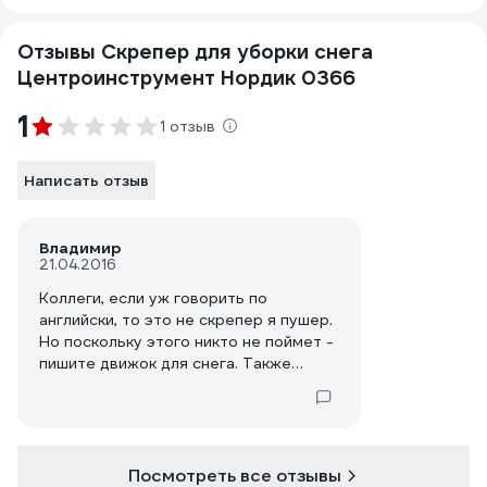
Отзывы Скрепер для уборки снега
Центроинструмент Нордик 0366
1
1 отзыв
Написать отзыв
Владимир
21.04.2016
Коллеги, если уж говорить по
английски, то это не скрепер я пушер.
Но поскольку этого никто не поймет -
пишите движок для снега. Также
убедитесь, что он действительно из
аллюминия. Судя по рисунку и двум
таким движкам, которые я использую
последние 5 лет - это оцинкованная
сталь. Кроме этого алюминиевая
Посмотреть все отзывы