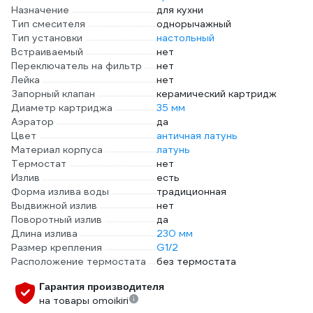
Назначение
для кухни
Тип смесителя
однорычажный
Тип установки
настольный
Встраиваемый
нет
Переключатель на фильтр
нет
Лейка
нет
Запорный клапан
керамический картридж
Диаметр картриджа
35 мм
Аэратор
да
Цвет
античная латунь
Материал корпуса
латунь
Термостат
нет
Излив
есть
Форма излива воды
традиционная
Выдвижной излив
нет
Поворотный излив
да
Длина излива
230 мм
Размер крепления
G1/2
Расположение термостата
без термостата
Гарантия производителя
на товары omoikiri