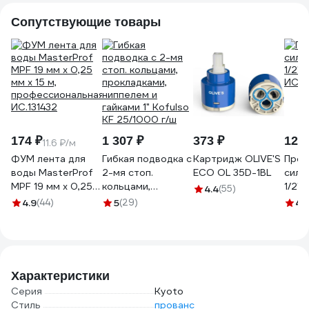
Сопутствующие товары
174 ₽
1 307 ₽
373 ₽
125 
11.6 ₽/м
ФУМ лента для
Гибкая подводка с
Картридж OLIVE'S
Прок
воды MasterProf
2-мя стоп.
ECO OL 35D-1BL
сили
MPF 19 мм x 0,25
кольцами,
1/2" 
4.4
(55)
мм x 15 м,
прокладками,
ИС.13
4.9
(44)
5
(29)
4.
профессиональная
ниппелем и
ИС.131432
гайками 1" Kofulso
KF 25/1000 г/ш
Характеристики
Серия
Kyoto
Стиль
прованс