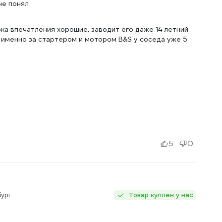
не понял
ока впечатления хорошие, заводит его даже 14 летний
я именно за стартером и мотором B&S у соседа уже 5
5
0
бург
Товар куплен у нас