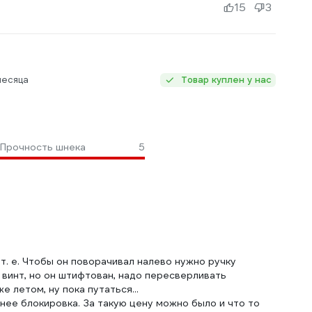
15
3
месяца
Товар куплен у нас
Прочность шнека
5
т. е. Чтобы он поворачивал налево нужно ручку
в винт, но он штифтован, надо пересверливать
 летом, ну пока путаться...
чнее блокировка. За такую цену можно было и что то