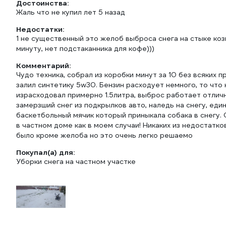
Достоинства:
Жаль что не купил лет 5 назад
Недостатки:
1 не существенный это желоб выброса снега на стыке коз
минуту, нет подстаканника для кофе)))
Комментарий:
Чудо техника, собрал из коробки минут за 10 без всяких
залил синтетику 5w30. Бензин расходует немного, то что 
израсходовал примерно 1.5литра, выброс работает отличн
замерзший снег из подкрылков авто, наледь на снегу, ед
баскетбольный мячик который приныкала собака в снегу. 
в частном доме как в моем случаи! Никаких из недостат
было кроме желоба но это очень легко решаемо
Покупал(а) для:
Уборки снега на частном участке