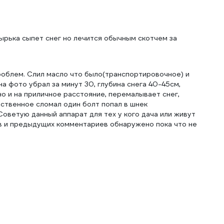
ырька сыпет снег но лечится обычным скотчем за
 проблем. Слил масло что было(транспортировочное) и
на фото убрал за минут 30, глубина снега 40-45см,
о и на приличное расстояние, перемалывает снег,
инственное сломал один болт попал в шнек
Советую данный аппарат для тех у кого дача или живут
ков и предыдущих комментариев обнаружено пока что не