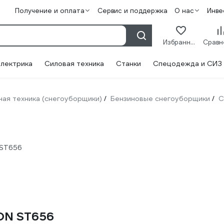
Получение и оплата
Сервис и поддержка
О нас
Инве
Избранное
лектрика
Силовая техника
Станки
Спецодежда и СИЗ
ая техника (снегоуборщики)
Бензиновые снегоуборщики
C
/
/
 ST656
ON ST656