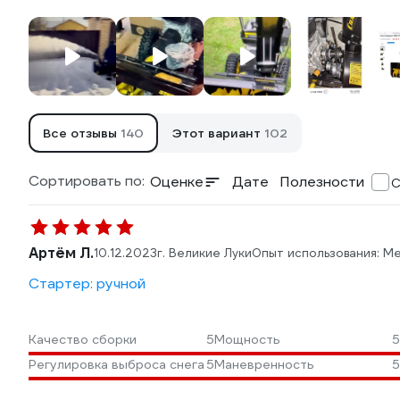
Все отзывы
140
Этот вариант
102
Сортировать по:
Оценке
Дате
Полезности
С
Артём Л.
10.12.2023
г. Великие Луки
Опыт использования: М
Стартер: ручной
Качество сборки
5
Мощность
5
Регулировка выброса снега
5
Маневренность
5