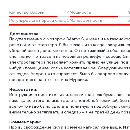
Качество сборки
4
Мощность
4
Регулировка выброса снега
5
Маневренность
5
Достоинства:
Покупал именно с мотором B&amp;S, у меня и на газонокоси
розетки, и от стартера. Я бы сказал, что когда заводишь
уборкой снега довольно легко. Он не тяжёлый и сбаланс
снег легко. По траве и на неровном рельефе - хорошо бы
электростартера позволяет хранить прямо на улице, под 
нибудь помещение, хоть неотапливаемое. Следующим этап
отъездов. Уверен, что справятся! Было бы здорово приду
посадить его на что-то типа Муравья.
Недостатки:
Инструкция отвратительная, непонятная, как бумажная, так
никогда до этого не имел дело с подобной техникой, бе
всего-то надо было сделать понятную и подробную схему
внимательно затягивать и следить - я на третий день пот
Комментарий:
Про высвобождение сил и времени написал уже выше. И 