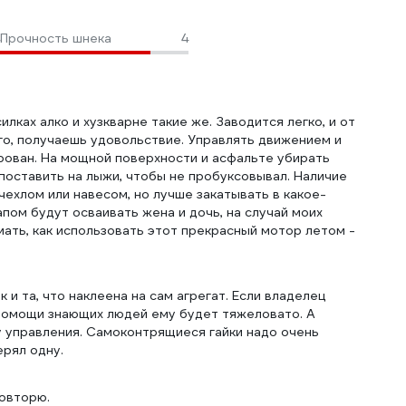
Прочность шнека
4
лках алко и хузкварне такие же. Заводится легко, и от
 его, получаешь удовольствие. Управлять движением и
ирован. На мощной поверхности и асфальте убирать
 поставить на лыжи, чтобы не пробуксовывал. Наличие
чехлом или навесом, но лучше закатывать в какое-
ом будут осваивать жена и дочь, на случай моих
мать, как использовать этот прекрасный мотор летом -
 и та, что наклеена на сам агрегат. Если владелец
з помощи знающих людей ему будет тяжеловато. А
 управления. Самоконтрящиеся гайки надо очень
ерял одну.
повторю.