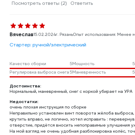
Посмотреть ответы (2)
Ответить
Вячеслав
15.02.2024
г. Рязань
Опыт использования: Менее 
Стартер: ручной/электрический
Качество сборки
5
Мощность
5
Регулировка выброса снега
5
Маневренность
5
Достоинства:
Нормальный, маневренный, снег с коркой убирает на УРА
Недостатки:
очень плохая инструкция по сборке
Неправильно установлен винт поворота жёлоба выброса, 
крутить вправо, не логично, хотел исправить : переверну
отверстие, придётся вносить непоправимые улучшения уже
На мой взгляд не очень удобная разблокировка колёс, то