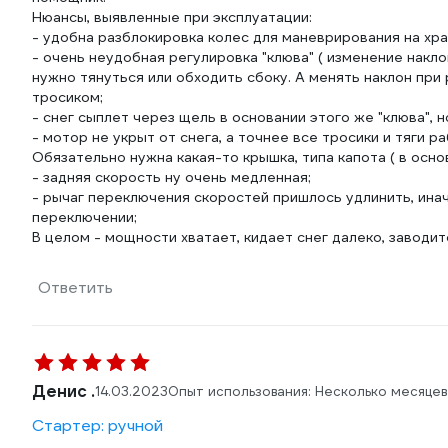
Нюансы, выявленные при эксплуатации:
- удобна разблокировка колес для маневрирования на хра
- очень неудобная регулировка "клюва" ( изменение накло
нужно тянуться или обходить сбоку. А менять наклон при 
тросиком;
- снег сыплет через щель в основании этого же "клюва", н
- мотор не укрыт от снега, а точнее все тросики и тяги
Обязательно нужна какая-то крышка, типа капота ( в осно
- задняя скорость ну очень медленная;
- рычаг переключения скоростей пришлось удлинить, ина
переключении;
В целом - мощности хватает, кидает снег далеко, заводит
Ответить
Денис .
14.03.2023
Опыт использования: Несколько месяцев
Стартер: ручной