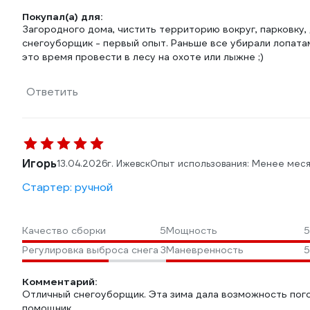
Покупал(а) для:
Загородного дома, чистить территорию вокруг, парковку,
снегоуборщик - первый опыт. Раньше все убирали лопата
это время провести в лесу на охоте или лыжне ;)
Ответить
Игорь
13.04.2026
г. Ижевск
Опыт использования: Менее мес
Стартер: ручной
Качество сборки
5
Мощность
5
Регулировка выброса снега
3
Маневренность
5
Комментарий:
Отличный снегоуборщик. Эта зима дала возможность пого
помощник.