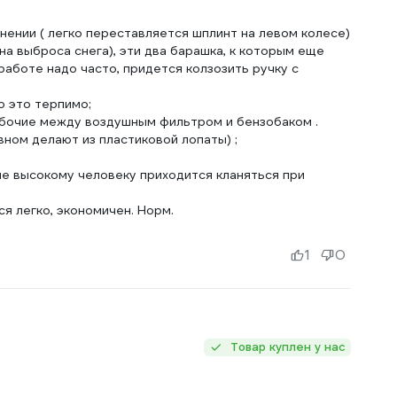
нении ( легко переставляется шплинт на левом колесе)
на выброса снега), эти два барашка, к которым еще
работе надо часто, придется колзозить ручку с
о это терпимо;
 рабочие между воздушным фильтром и бензобаком .
вном делают из пластиковой лопаты) ;
че высокому человеку приходится кланяться при
ся легко, экономичен. Норм.
1
0
Товар куплен у нас