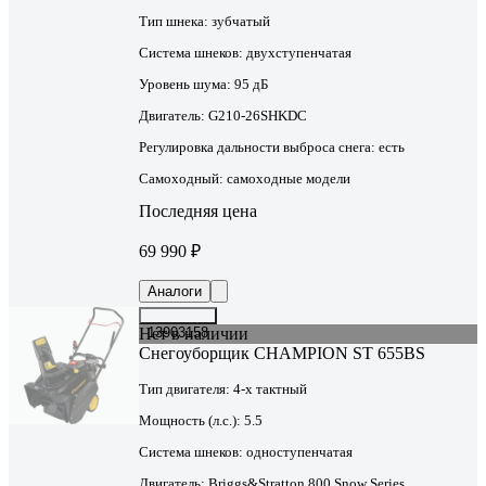
Тип шнека:
зубчатый
Система шнеков:
двухступенчатая
Уровень шума:
95 дБ
Двигатель:
G210-26SHKDC
Регулировка дальности выброса снега:
есть
Самоходный:
самоходные модели
Последняя цена
69 990 ₽
Аналоги
Нет в наличии
13903158
Снегоуборщик CHAMPION ST 655BS
Тип двигателя:
4-х тактный
Мощность (л.с.):
5.5
Система шнеков:
одноступенчатая
Двигатель:
Briggs&Stratton 800 Snow Series