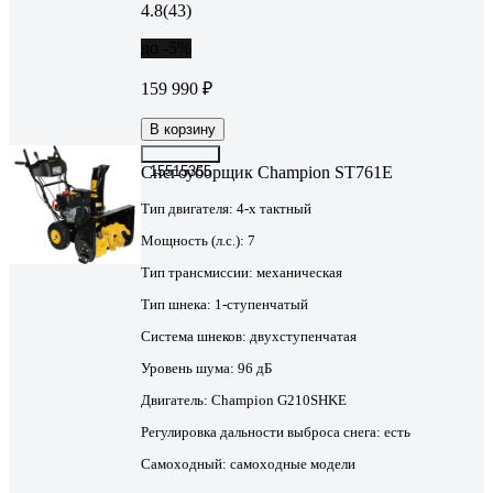
4.8
(43)
до -5%
159 990 ₽
В корзину
Снегоуборщик Champion ST761E
15515355
Тип двигателя:
4-х тактный
Мощность (л.с.):
7
Тип трансмиссии:
механическая
Тип шнека:
1-ступенчатый
Система шнеков:
двухступенчатая
Уровень шума:
96 дБ
Двигатель:
Champion G210SHKE
Регулировка дальности выброса снега:
есть
Самоходный:
самоходные модели