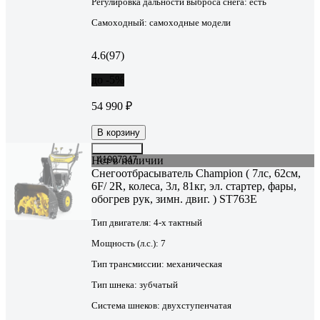
Регулировка дальности выброса снега:
есть
Самоходный:
самоходные модели
4.6
(97)
до -5%
54 990 ₽
В корзину
Нет в наличии
41907347
Снегоотбрасыватель Champion ( 7лс, 62см,
6F/ 2R, колеса, 3л, 81кг, эл. стартер, фары,
обогрев рук, зимн. двиг. ) ST763E
Тип двигателя:
4-х тактный
Мощность (л.с.):
7
Тип трансмиссии:
механическая
Тип шнека:
зубчатый
Система шнеков:
двухступенчатая