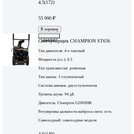
4.5
(172)
55 990 ₽
В корзину
Снегоуборщик CHAMPION ST656
14940047
Тип двигателя:
4-х тактный
Мощность (л.с.):
6.5
Тип трансмиссии:
ременная
Тип шнека:
1-ступенчатый
Система шнеков:
двухступенчатая
Уровень шума:
94 дБ
Двигатель:
Champion G200SHK
Регулировка дальности выброса снега:
есть
Самоходный:
самоходные модели
4.6
(140)