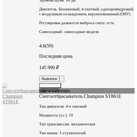
Уровень шума:
99 дБ
Двигатель:
Бензиновый, 4-тактный, одноцилиндровый,
с воздушным охлаждением, верхнеклапанный (OHV)
Регулировка дальности выброса снега:
есть
Самоходный:
самоходные модели
4.6
(59)
Последняя цена
145 990 ₽
Аналоги
Нет в наличии
31315329
Снегоотбрасыватель Champion ST861E
Тип двигателя:
4-х тактный
Мощность (л.с.):
10
Тип трансмиссии:
механическая
Тип шнека:
1-ступенчатый