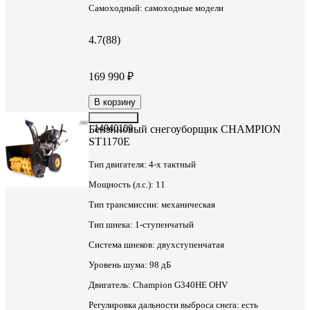
Самоходный:
самоходные модели
4.7
(88)
169 990 ₽
В корзину
Бензиновый снегоуборщик CHAMPION
14940109
ST1170E
Тип двигателя:
4-х тактный
Мощность (л.с.):
11
Тип трансмиссии:
механическая
Тип шнека:
1-ступенчатый
Система шнеков:
двухступенчатая
Уровень шума:
98 дБ
Двигатель:
Champion G340HE OHV
Регулировка дальности выброса снега:
есть