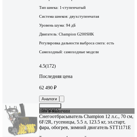
Тип шнека:
1-ступенчатый
Система шнеков:
двухступенчатая
Уровень шума:
94 дБ
Двигатель:
Champion G200SHK
Регулировка дальности выброса снега:
есть
Самоходный:
самоходные модели
4.5
(172)
Последняя цена
62 490 ₽
Аналоги
Нет в наличии
31250151
Снегоотбрасыватель Champion 12 л.с., 70 см,
6F/2R, гусеницы, 5.5 л, 123.5 кг, эл.старт,
фара, обогрев, зимний двигатель STT1171E