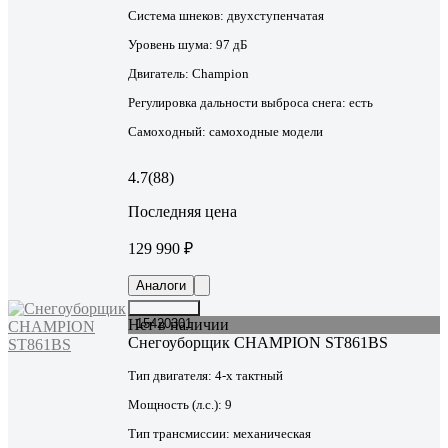
Система шнеков:
двухступенчатая
Уровень шума:
97 дБ
Двигатель:
Champion
Регулировка дальности выброса снега:
есть
Самоходный:
самоходные модели
4.7
(88)
Последняя цена
129 990 ₽
Аналоги
Нет в наличии
15420301
Снегоуборщик CHAMPION ST861BS
Тип двигателя:
4-х тактный
Мощность (л.с.):
9
Тип трансмиссии:
механическая