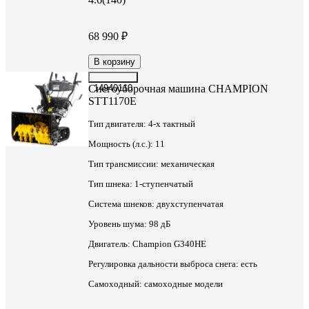
68 990 ₽
В корзину
Снегоуборочная машина CHAMPION
14940110
STT1170E
Тип двигателя:
4-х тактный
Мощность (л.с.):
11
Тип трансмиссии:
механическая
Тип шнека:
1-ступенчатый
Система шнеков:
двухступенчатая
Уровень шума:
98 дБ
Двигатель:
Champion G340HE
Регулировка дальности выброса снега:
есть
Самоходный:
самоходные модели