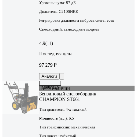
Уровень шума:
97 дБ
Двигатель:
G210SHKE
Регулировка дальности выброса снега:
есть
Самоходный:
самоходные модели
4.9
(11)
Последняя цена
97 279 ₽
Аналоги
Нет в наличии
15850749
Бензиновый снегоуборщик
CHAMPION ST661
Тип двигателя:
4-х тактный
Мощность (л.с.):
6.5
Тип трансмиссии:
механическая
Тип шнека:
зубчатый