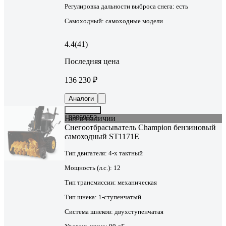
Регулировка дальности выброса снега:
есть
Самоходный:
самоходные модели
4.4
(41)
Последняя цена
136 230 ₽
Аналоги
Нет в наличии
33069552
Снегоотбрасыватель Champion бензиновый
самоходный ST1171E
Тип двигателя:
4-х тактный
Мощность (л.с.):
12
Тип трансмиссии:
механическая
Тип шнека:
1-ступенчатый
Система шнеков:
двухступенчатая