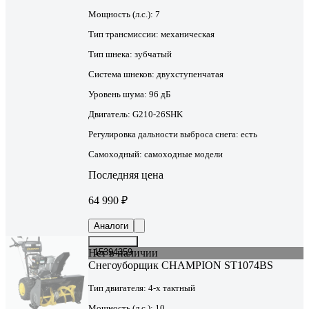
Мощность (л.с.):
7
Тип трансмиссии:
механическая
Тип шнека:
зубчатый
Система шнеков:
двухступенчатая
Уровень шума:
96 дБ
Двигатель:
G210-26SHK
Регулировка дальности выброса снега:
есть
Самоходный:
самоходные модели
Последняя цена
64 990 ₽
Аналоги
Нет в наличии
15394359
Снегоуборщик CHAMPION ST1074BS
Тип двигателя:
4-х тактный
Мощность (л.с.):
10