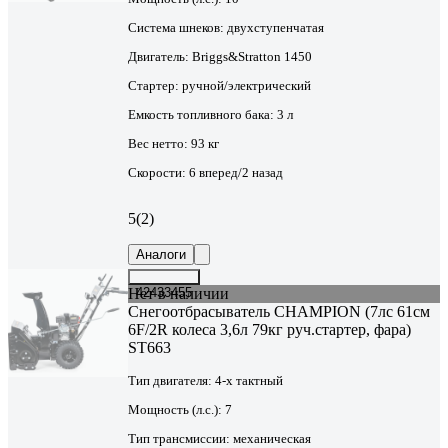
Система шнеков:
двухступенчатая
Двигатель:
Briggs&Stratton 1450
Стартер:
ручной/электрический
Емкость топливного бака:
3 л
Вес нетто:
93 кг
Скорости:
6 вперед/2 назад
5
(2)
Аналоги
Нет в наличии
42433455
Снегоотбрасыватель CHAMPION (7лс 61см
6F/2R колеса 3,6л 79кг руч.стартер, фара)
ST663
Тип двигателя:
4-х тактный
Мощность (л.с.):
7
Тип трансмиссии:
механическая