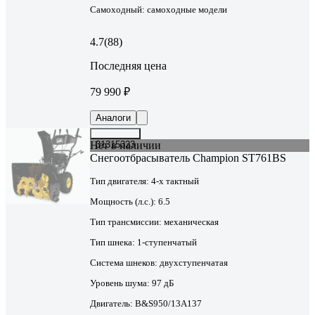
Самоходный:
самоходные модели
4.7
(88)
Последняя цена
79 990 ₽
Аналоги
Нет в наличии
31315323
Снегоотбрасыватель Champion ST761BS
Тип двигателя:
4-х тактный
Мощность (л.с.):
6.5
Тип трансмиссии:
механическая
Тип шнека:
1-ступенчатый
Система шнеков:
двухступенчатая
Уровень шума:
97 дБ
Двигатель:
B&S950/13A137