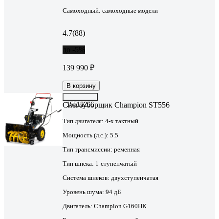
Самоходный:
самоходные модели
4.7
(88)
до -5%
139 990 ₽
В корзину
Снегоуборщик Champion ST556
15512256
Тип двигателя:
4-х тактный
Мощность (л.с.):
5.5
Тип трансмиссии:
ременная
Тип шнека:
1-ступенчатый
Система шнеков:
двухступенчатая
Уровень шума:
94 дБ
Двигатель:
Champion G160HK