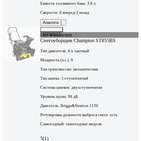
Емкость топливного бака:
3.6 л
Скорости:
6 вперед/2 назад
Аналоги
Нет в наличии
15508683
Снегоуборщик Champion ST855BS
Тип двигателя:
4-х тактный
Мощность (л.с.):
9
Тип трансмиссии:
механическая
Тип шнека:
1-ступенчатый
Система шнеков:
двухступенчатая
Уровень шума:
96 дБ
Двигатель:
Briggs&Stratton 1150
Регулировка дальности выброса снега:
есть
Самоходный:
самоходные модели
5
(1)