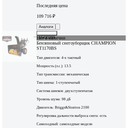
Последняя цена
109 716 ₽
Аналоги
Нет в наличии
15420299
Бензиновый снегоуборщик CHAMPION
ST1170BS
Тип двигателя:
4-х тактный
Мощность (л.с.):
13.5
Тип трансмиссии:
механическая
Тип шнека:
1-ступенчатый
Система шнеков:
двухступенчатая
Уровень шума:
98 дБ
Двигатель:
Briggs&Stratton 2100
Регулировка дальности выброса снега:
есть
Самоходный:
самоходные модели