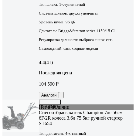
Тип шнека:
1-ступенчатый
Система шнеков:
двухступенчатая
Уровень шума:
96 дБ
Двигатель:
Briggs&Stratton series 1150/15 C1
Регулировка дальности выброса снега:
есть
Самоходный:
самоходные модели
4.4
(41)
Последняя цена
104 590 ₽
Аналоги
Нет в наличии
42433461
Снегоотбрасыватель Champion 7лс 56см
6F/2R колеса 3,6л 75,5кг ручной стартер
ST654
Тип двигателя:
4-х тактный