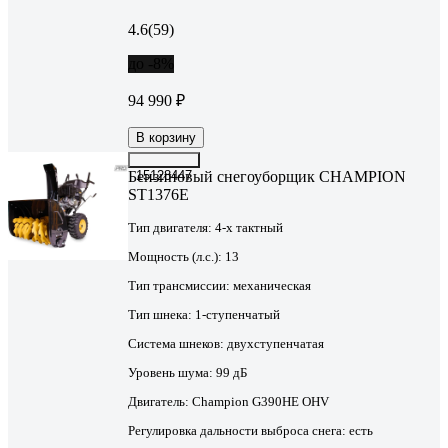
4.6
(59)
до -8%
94 990 ₽
В корзину
Бензиновый снегоуборщик CHAMPION
15128447
ST1376E
Тип двигателя:
4-х тактный
Мощность (л.с.):
13
Тип трансмиссии:
механическая
Тип шнека:
1-ступенчатый
Система шнеков:
двухступенчатая
Уровень шума:
99 дБ
Двигатель:
Champion G390HE OHV
Регулировка дальности выброса снега:
есть