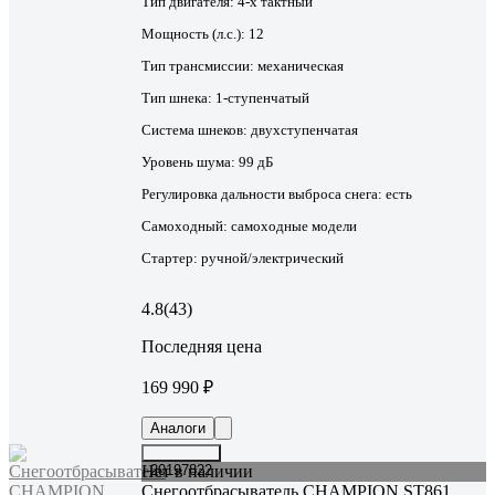
Тип двигателя:
4-х тактный
Мощность (л.с.):
12
Тип трансмиссии:
механическая
Тип шнека:
1-ступенчатый
Система шнеков:
двухступенчатая
Уровень шума:
99 дБ
Регулировка дальности выброса снега:
есть
Самоходный:
самоходные модели
Стартер:
ручной/электрический
4.8
(43)
Последняя цена
169 990 ₽
Аналоги
Нет в наличии
20197822
Снегоотбрасыватель CHAMPION ST861