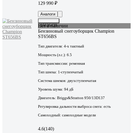
129 990 ₽
Аналоги
Нет в наличии
15626438
Бензиновый снегоуборщик Champion
ST656BS
Тип двигателя:
4-х тактный
Мощность (л.с.):
6.5
Тип трансмиссии:
ременная
Тип шнека:
1-ступенчатый
Система шнеков:
двухступенчатая
Уровень шума:
94 дБ
Двигатель:
Briggs&Stratton 950/13D137
Регулировка дальности выброса снега:
есть
Самоходный:
самоходные модели
4.6
(140)