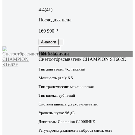
4.4
(41)
Последняя цена
169 990 ₽
Аналоги
Нет в наличии
15849351
Снегоотбрасыватель CHAMPION ST662E
Тип двигателя:
4-х тактный
Мощность (л.с.):
6.5
Тип трансмиссии:
механическая
Тип шнека:
зубчатый
Система шнеков:
двухступенчатая
Уровень шума:
96 дБ
Двигатель:
Champion G200SHKE
Регулировка дальности выброса снега:
есть