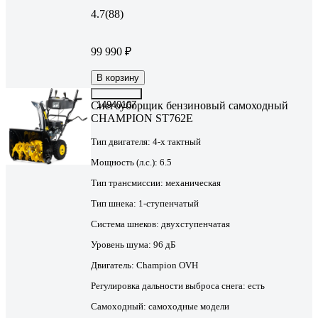
4.7
(88)
99 990 ₽
В корзину
Снегоуборщик бензиновый самоходный
14940107
CHAMPION ST762E
Тип двигателя:
4-х тактный
Мощность (л.с.):
6.5
Тип трансмиссии:
механическая
Тип шнека:
1-ступенчатый
Система шнеков:
двухступенчатая
Уровень шума:
96 дБ
Двигатель:
Champion OVH
Регулировка дальности выброса снега:
есть
Самоходный:
самоходные модели