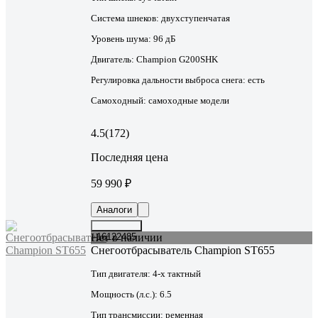
Система шнеков:
двухступенчатая
Уровень шума:
96 дБ
Двигатель:
Champion G200SHK
Регулировка дальности выброса снега:
есть
Самоходный:
самоходные модели
4.5
(172)
Последняя цена
59 990 ₽
Аналоги
Нет в наличии
16122485
Снегоотбрасыватель Champion ST655
Тип двигателя:
4-х тактный
Мощность (л.с.):
6.5
Тип трансмиссии:
ременная