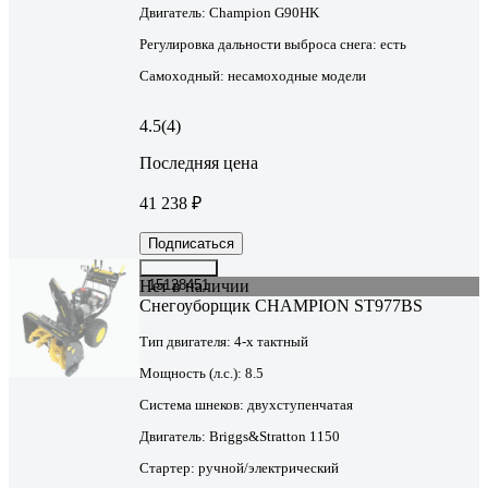
Двигатель:
Champion G90HK
Регулировка дальности выброса снега:
есть
Самоходный:
несамоходные модели
4.5
(4)
Последняя цена
41 238 ₽
Подписаться
Нет в наличии
15128451
Снегоуборщик CHAMPION ST977BS
Тип двигателя:
4-х тактный
Мощность (л.с.):
8.5
Система шнеков:
двухступенчатая
Двигатель:
Briggs&Stratton 1150
Стартер:
ручной/электрический