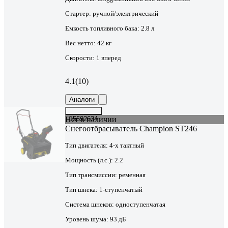
Стартер:
ручной/электрический
Емкость топливного бака:
2.8 л
Вес нетто:
42 кг
Скорости:
1 вперед
4.1
(10)
Аналоги
Нет в наличии
15592634
Снегоотбрасыватель Champion ST246
Тип двигателя:
4-х тактный
Мощность (л.с.):
2.2
Тип трансмиссии:
ременная
Тип шнека:
1-ступенчатый
Система шнеков:
одноступенчатая
Уровень шума:
93 дБ