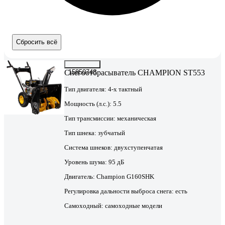
Сбросить всё
Снегоотбрасыватель CHAMPION ST553
15850748
Тип двигателя:
4-х тактный
Мощность (л.с.):
5.5
Тип трансмиссии:
механическая
Тип шнека:
зубчатый
Система шнеков:
двухступенчатая
Уровень шума:
95 дБ
Двигатель:
Champion G160SHK
Регулировка дальности выброса снега:
есть
Самоходный:
самоходные модели