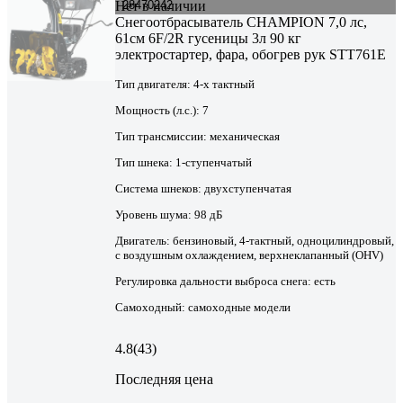
Нет в наличии
28470242
Снегоотбрасыватель CHAMPION 7,0 лс,
61см 6F/2R гусеницы 3л 90 кг
электростартер, фара, обогрев рук STT761E
Тип двигателя:
4-х тактный
Мощность (л.с.):
7
Тип трансмиссии:
механическая
Тип шнека:
1-ступенчатый
Система шнеков:
двухступенчатая
Уровень шума:
98 дБ
Двигатель:
бензиновый, 4-тактный, одноцилиндровый,
с воздушным охлаждением, верхнеклапанный (OHV)
Регулировка дальности выброса снега:
есть
Самоходный:
самоходные модели
4.8
(43)
Последняя цена