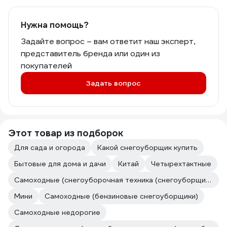
необходимость была) так он со
второго тыка запустился как летом.
Масло меняю каждый сезон, перед
Нужна помощь?
началом сезона - осмотр, протяжка по
Задайте вопрос – вам ответит наш эксперт,
необходимости, смазка и чистка, но
представитель бренда или один из
это к любой технике относится
покупателей
Задать вопрос
Этот товар из подборок
Для сада и огорода
Какой снегоуборщик купить
Бытовые для дома и дачи
Китай
Четырехтактные
Самоходные (снегоуборочная техника (снегоуборщики))
Мини
Самоходные (бензиновые снегоуборщики)
Самоходные недорогие