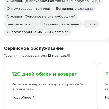
С ковшом (снегоуборочная техника (снегоуборщики))
Оптом (садовая техника)
Бензиновые для дачи
С ковшом (бензиновые снегоуборщики)
Бензиновые 7 л с
С зимним двигателем
оптом
Снегоуборочные машины Champion
Сервисное обслуживание
Гарантия производителя 12 месяцев
120 дней обмен и возврат
Р
Вы можете вернуть товар, который не был
Ус
использован
га
Подробнее
П