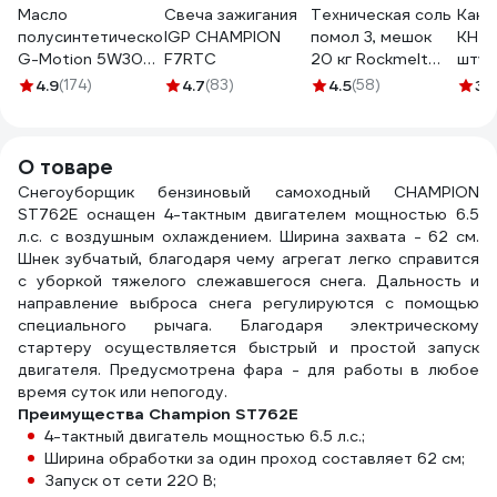
Масло
Свеча зажигания
Техническая соль
Кани
полусинтетическое
IGP CHAMPION
помол 3, мешок
КН-1
G-Motion 5W30
F7RTC
20 кг Rockmelt
штук
4Т ARCTIC (1 л)
65387
10HD
4.9
(174)
4.7
(83)
4.5
(58)
3.
PATRIOT
850030100
О товаре
Снегоуборщик бензиновый самоходный CHAMPION
ST762E оснащен 4-тактным двигателем мощностью 6.5
л.с. с воздушным охлаждением. Ширина захвата - 62 см.
Шнек зубчатый, благодаря чему агрегат легко справится
с уборкой тяжелого слежавшегося снега. Дальность и
направление выброса снега регулируются с помощью
специального рычага. Благодаря электрическому
стартеру осуществляется быстрый и простой запуск
двигателя. Предусмотрена фара - для работы в любое
время суток или непогоду.
Преимущества Champion ST762E
4-тактный двигатель мощностью 6.5 л.с.;
Ширина обработки за один проход составляет 62 см;
Запуск от сети 220 В;