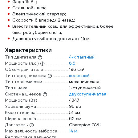
Фара 15 Вт;
Стальной шнек;
Электрический стартер;
Скорости 6 вперед/ 2 назад;
Вместительный ковш для эффективной, более
быстрой уборки снега;
Дальность выброса достигает 14 м.
Характеристики
Тип двигателя
4-х тактный
Мощность (л.с.)
6.5
Объем двигателя
196 см³
Тип передвижения
колесный
Тип трансмиссии
механическая
Тип шнека
1-ступенчатый
Система шнеков
двухступенчатая
Мощность (Вт)
4847
Уровень шума
96 дБ
Высота ковша
51 см
Ширина ковша
62 см
Двигатель
Champion OVH
Max дальность выброса
14 м
Регулировка дальности