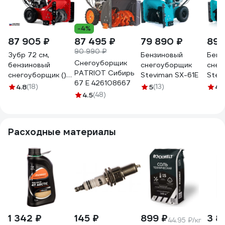
-4%
87 905 ₽
87 495 ₽
79 890 ₽
89 
90 990 ₽
Зубр 72 см,
Бензиновый
Бенз
Снегоуборщик
бензиновый
снегоуборщик
снег
PATRIOT Сибирь
снегоуборщик ()
Steviman SX-61E
Stev
67 E 426108667
ЗУБР СМБ-7-72 Э
4.8
(18)
5
(13)
4.
4.5
(48)
Расходные материалы
1 342 ₽
145 ₽
899 ₽
3 8
44.95 ₽/кг