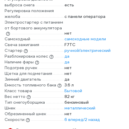
выброса снега
есть
Регулировка положения
желоба
с панели оператора
Электростартер с питанием
от бортового аккумулятора
нет
Самоходный
самоходные модели
Свеча зажигания
F7TC
Стартер
ручной/электрический
Разблокировка колес
да
Наличие фары
да
Подогрев ручек
нет
Щетка для подметания
нет
Зимний двигатель
да
Емкость топливного бака
3.6 л
Класс товара
Бытовой
Вес нетто
82 кг
Тип снегоуборщика
бензиновый
Шнек
металлический
Обрезиненный шнек
нет
Скорости
6 вперед/2 назад