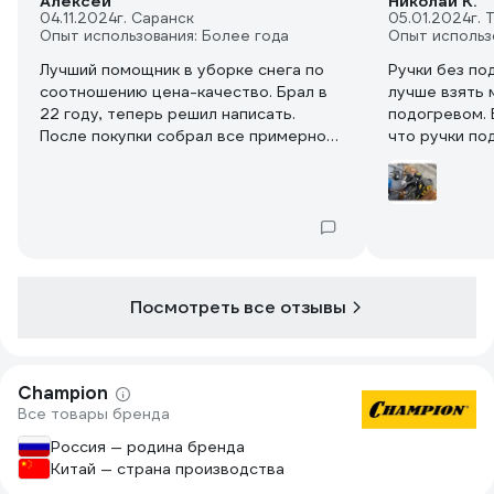
Алексей
Николай К.
04.11.2024
г. Саранск
05.01.2024
г. 
Опыт использования: Более года
Опыт использ
Лучший помощник в уборке снега по
Ручки без по
соотношению цена-качество. Брал в
лучше взять 
22 году, теперь решил написать.
подогревом. 
После покупки собрал все примерно
что ручки по
за час у себя в гараже. Первый опыт
В ообщем не 
был по мокрому снегу, тут главное не
взять модель
останавливаться в сугробе, чтобы не
характеристи
забилась труба мокрым снегом, а так
же.
кидает достаточно далеко и сил ему
хватает. По сухому, за неделю
нападавшему снегу идёт уверенно,
Посмотреть все отзывы
кидает реально метров на 10-13.
Поворот желоба работает четко,
быстро и точно получается направить
выброс, для меня это критично из-за
Champion
особенности двора. Не буксует по
Все товары бренда
накатанному снегу и даже льду,
скорей всего это из-за его
Россия — родина бренда
достаточного веса. Колличество
Китай — страна производства
скоростей и передаточное