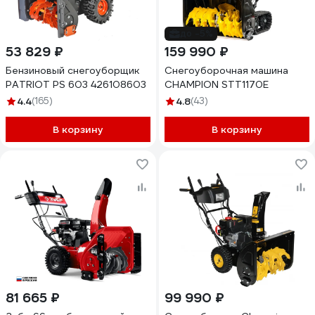
до -5%
53 829 ₽
159 990 ₽
Бензиновый снегоуборщик
Снегоуборочная машина
PATRIOT PS 603 426108603
CHAMPION STT1170E
4.4
(165)
4.8
(43)
В корзину
В корзину
81 665 ₽
99 990 ₽