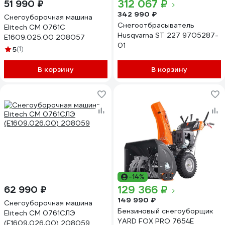
312 067 ₽
51 990 ₽
342 990 ₽
Снегоуборочная машина
Снегоотбрасыватель
Elitech СМ 0761С
Husqvarna ST 227 9705287-
E1609.025.00 208057
01
5
(1)
В корзину
В корзину
-14%
129 366 ₽
62 990 ₽
149 990 ₽
Снегоуборочная машина
Бензиновый снегоуборщик
Elitech СМ 0761СЛЭ
YARD FOX PRO 7654E
(E1609.026.00) 208059