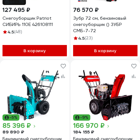
до -3%
127 495 ₽
76 570 ₽
Снегоуборщик Patriot
Зубр 72 см, бензиновый
СИБИРЬ 110Е 426108111
снегоуборщик () ЗУБР
СМБ-7-72
4.5
(48)
4.5
(23)
В корзину
В корзину
-5%
-9%
85 396 ₽
166 970 ₽
89 890 ₽
184 155 ₽
Бензиновый снегоуборщик
Бензиновый снегоуборщик