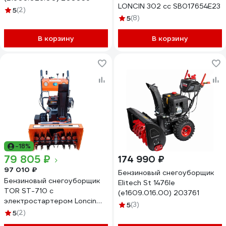
LONCIN 302 сс SB017654E23
5
(2)
5
(8)
В корзину
В корзину
-18%
79 805 ₽
174 990 ₽
97 010 ₽
Бензиновый снегоуборщик
Бензиновый снегоуборщик
Elitech St 1476le
TOR ST-710 с
(e1609.016.00) 203761
электростартером Loncin
5
(3)
1032726
5
(2)