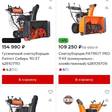
до -6%
-4%
154 990 ₽
109 250 ₽
113 990 ₽
Гусеничный снегоуборщик
Снегоуборщик PATRIOT PRO
Patriot Сибирь 110 ЕT
11 KX (коммунально-
426107110
хозяйственный) 426109709
4.2
(52)
5
(5)
В корзину
В корзину