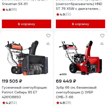
Steviman SX-61
(снегоотбрасыватель) HND
ST 76 XSW с двигателем
4.8
(86)
HONDA ST76XSW
4.9
(22)
В корзину
В корзину
119 505 ₽
69 449 ₽
Гусеничный снегоуборщик
Зубр 66 см, бензиновый
Patriot Сибирь 85 ЕT
снегоуборщик () ЗУБР
426108850
СМБ-7-66
4.2
(52)
4.8
(28)