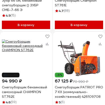
Зубр 66 см, бензиновый
Снегоуборщик Champion
снегоуборщик () ЗУБР
ST761E
СМБ-7-66 Э
4.7
(88)
4.9
(15)
В корзину
В корзину
до -8%
-5%
94 990 ₽
67 125 ₽
70 990 ₽
Снегоуборщик бензиновый
Снегоуборщик PATRIOT PRO
самоходный CHAMPION
7 KX (коммунально-
ST762E
хозяйственный) 426109708
4.6
(59)
5
(5)