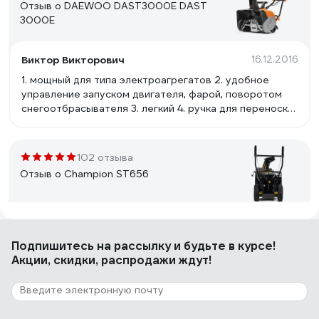
Отзыв о DAEWOO DAST3000E DAST
3000E
Виктор Викторович
16.12.2016
1. мощный для типа электроагрегатов 2. удобное
управление запуском двигателя, фарой, поворотом
снегоотбрасывателя 3. легкий 4. ручка для переноски
удачно расположена (соблюден баланс) 5.
металлический шнек с резиновыми наконечниками.
Наконечники не унифицированы, имеется
102 отзыва
возможность замены из подручных материалов. 6.
Отзыв о Champion ST656
предусмотрен крепеж для питающего кабеля.
Zee Oleg
24.12.2014
Подпишитесь
на рассылку
и будьте в курсе!
Отличное качество сборки, низкая цена,
Акции, скидки, распродажи ждут!
действительно полезная вещь в своем доме.
29 отзывов