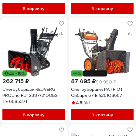
В корзину
В корзину
до -18%
-4%
до -18%
262 715 ₽
87 495 ₽
90 990 ₽
Снегоуборщик REDVERG
Снегоуборщик PATRIOT
PROLine RD-SB87/2100BS-
Сибирь 67 E 426108667
TE 6685271
4.5
(48)
В корзину
В корзину