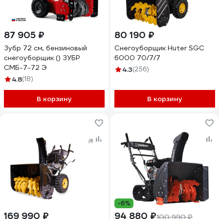
87 905 ₽
80 190 ₽
Зубр 72 см, бензиновый
Снегоуборщик Huter SGC
снегоуборщик () ЗУБР
6000 70/7/7
СМБ-7-72 Э
4.3
(256)
4.8
(18)
В корзину
В корзину
-6%
169 990 ₽
94 880 ₽
100 990 ₽