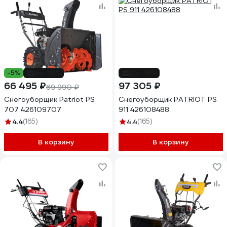
-5%
до -18%
до -16%
66 495 ₽
97 305 ₽
69 990 ₽
Снегоуборщик Patriot PS
Снегоуборщик PATRIOT PS
707 426109707
911 426108488
4.4
(165)
4.4
(165)
В корзину
В корзину