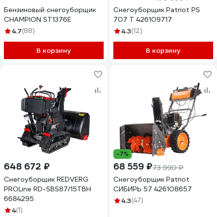
Бензиновый снегоуборщик
Снегоуборщик Patriot PS
CHAMPION ST1376E
707 T 426109717
4.7
(88)
4.3
(12)
В корзину
В корзину
-7%
648 672 ₽
68 559 ₽
73 990 ₽
Снегоуборщик REDVERG
Снегоуборщик Patriot
PROLine RD-SBS87/15TBH
СИБИРЬ 57 426108657
6684295
4.3
(47)
4
(1)