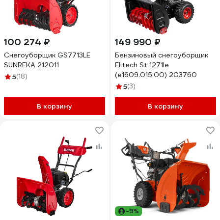
100 274 ₽
149 990 ₽
Снегоуборщик GS7713LE
Бензиновый снегоуборщик
SUNREKA 212011
Elitech St 1271le
(e1609.015.00) 203760
5
(18)
5
(3)
В корзину
В корзину
-9%