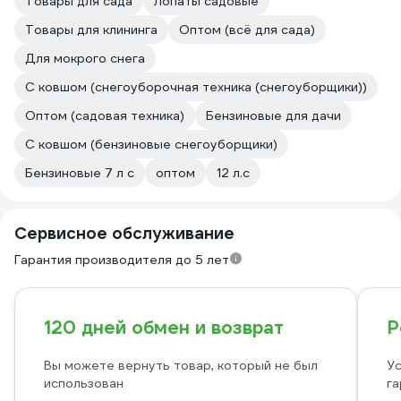
Товары для сада
Лопаты садовые
Товары для клининга
Оптом (всё для сада)
Для мокрого снега
С ковшом (снегоуборочная техника (снегоуборщики))
Оптом (садовая техника)
Бензиновые для дачи
С ковшом (бензиновые снегоуборщики)
Бензиновые 7 л с
оптом
12 л.с
Сервисное обслуживание
Гарантия производителя до 5 лет
120 дней обмен и возврат
Р
Вы можете вернуть товар, который не был
Ус
использован
га