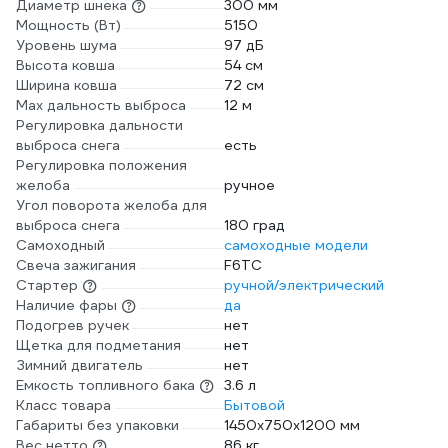
Диаметр шнека
300 мм
Мощность (Вт)
5150
Уровень шума
97 дБ
Высота ковша
54 см
Ширина ковша
72 см
Max дальность выброса
12 м
Регулировка дальности
выброса снега
есть
Регулировка положения
желоба
ручное
Угол поворота желоба для
выброса снега
180 град
Самоходный
самоходные модели
Свеча зажигания
F6TC
Стартер
ручной/электрический
Наличие фары
да
Подогрев ручек
нет
Щетка для подметания
нет
Зимний двигатель
нет
Емкость топливного бака
3.6 л
Класс товара
Бытовой
Габариты без упаковки
1450x750x1200 мм
Вес нетто
86 кг