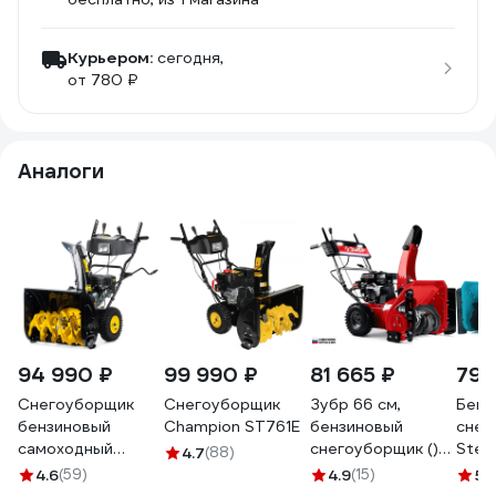
Курьером:
сегодня,
от 780 ₽
Аналоги
94 990 ₽
99 990 ₽
81 665 ₽
79 
Снегоуборщик
Снегоуборщик
Зубр 66 см,
Бенз
бензиновый
Champion ST761E
бензиновый
снег
самоходный
снегоуборщик ()
Stev
4.7
(88)
CHAMPION
ЗУБР СМБ-7-66 Э
4.6
(59)
4.9
(15)
5
(1
ST762E