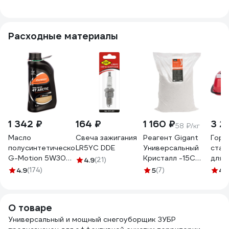
Расходные материалы
1 342 ₽
164 ₽
1 160 ₽
3 2
58 ₽/кг
Масло
Свеча зажигания
Реагент Gigant
Гори
полусинтетическое
LR5YC DDE
Универсальный
стал
G-Motion 5W30
Кристалл -15C
для 
4.9
(21)
4Т ARCTIC (1 л)
20кг, мешок
литр
4.9
(174)
5
(7)
4.
PATRIOT
GSAL-03
AUTO
850030100
500 
О товаре
Универсальный и мощный снегоуборщик ЗУБР