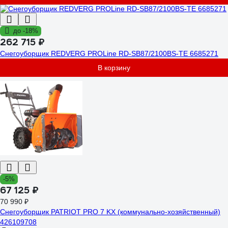
до -18%
262 715 ₽
Снегоуборщик REDVERG PROLine RD-SB87/2100BS-TE 6685271
В корзину
-5%
67 125 ₽
70 990 ₽
Снегоуборщик PATRIOT PRO 7 KX (коммунально-хозяйственный)
426109708