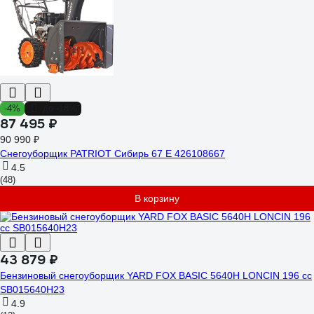
-4%
до -18%
87 495 ₽
90 990 ₽
Снегоуборщик PATRIOT Сибирь 67 E 426108667
4.5
(48)
В корзину
43 879 ₽
Бензиновый снегоуборщик YARD FOX BASIC 5640H LONCIN 196 сс
SB015640H23
4.9