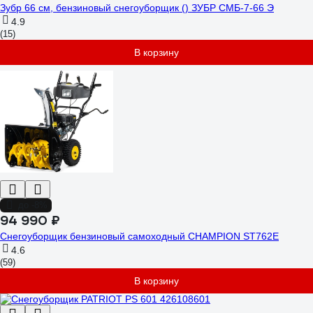
Зубр 66 см, бензиновый снегоуборщик () ЗУБР СМБ-7-66 Э
4.9
(15)
В корзину
до -8%
94 990 ₽
Снегоуборщик бензиновый самоходный CHAMPION ST762E
4.6
(59)
В корзину