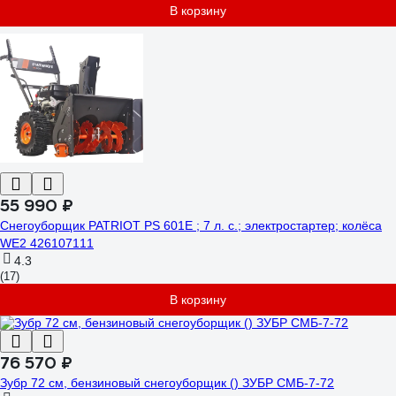
В корзину
55 990 ₽
Снегоуборщик PATRIOT PS 601E ; 7 л. с.; электростартер; колёса
WE2 426107111
4.3
(17)
В корзину
76 570 ₽
Зубр 72 см, бензиновый снегоуборщик () ЗУБР СМБ-7-72