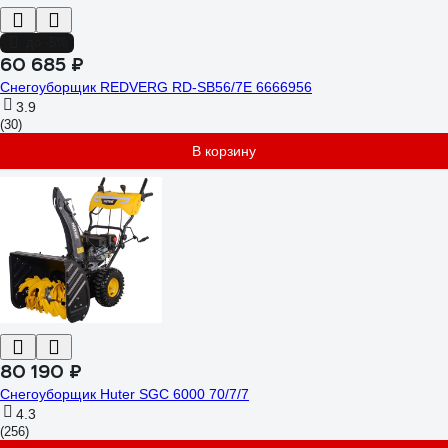
до -5%
60 685 ₽
Снегоуборщик REDVERG RD-SB56/7E 6666956
3.9
(30)
В корзину
80 190 ₽
Снегоуборщик Huter SGC 6000 70/7/7
4.3
(256)