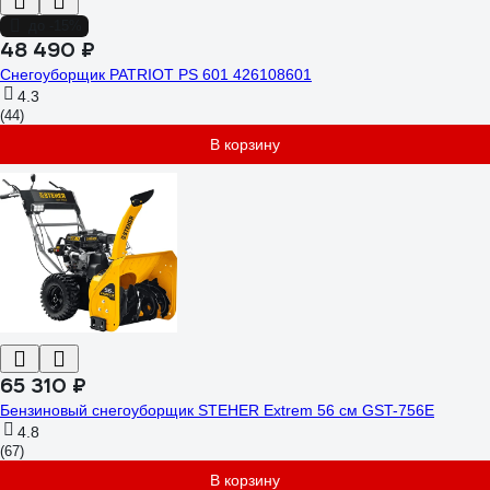
до -15%
48 490 ₽
Снегоуборщик PATRIOT PS 601 426108601
4.3
(44)
В корзину
65 310 ₽
Бензиновый снегоуборщик STEHER Extrem 56 см GST-756E
4.8
(67)
В корзину