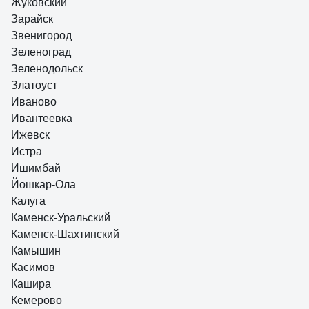
Жуковский
Зарайск
Звенигород
Зеленоград
Зеленодольск
Златоуст
Иваново
Ивантеевка
Ижевск
Истра
Ишимбай
Йошкар-Ола
Калуга
Каменск-Уральский
Каменск-Шахтинский
Камышин
Касимов
Кашира
Кемерово