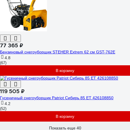
77 365 ₽
Бензиновый снегоуборщик STEHER Extrem 62 см GST-762E
4.8
(67)
В корзину
119 505 ₽
Гусеничный снегоуборщик Patriot Сибирь 85 ЕT 426108850
4.2
(52)
В корзину
Показать еще 40