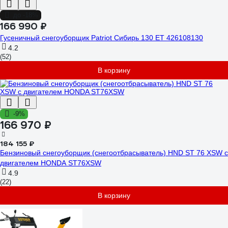
до -18%
166 990 ₽
Гусеничный снегоуборщик Patriot Сибирь 130 ЕТ 426108130
4.2
(52)
В корзину
-9%
166 970 ₽
184 155 ₽
Бензиновый снегоуборщик (снегоотбрасыватель) HND ST 76 XSW с
двигателем HONDA ST76XSW
4.9
(22)
В корзину