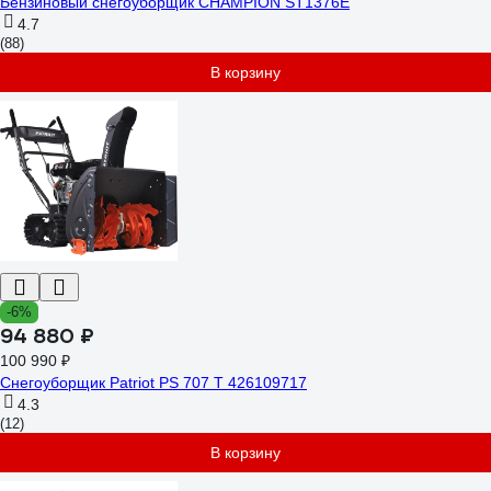
Бензиновый снегоуборщик CHAMPION ST1376E
4.7
(88)
В корзину
-6%
94 880 ₽
100 990 ₽
Снегоуборщик Patriot PS 707 T 426109717
4.3
(12)
В корзину