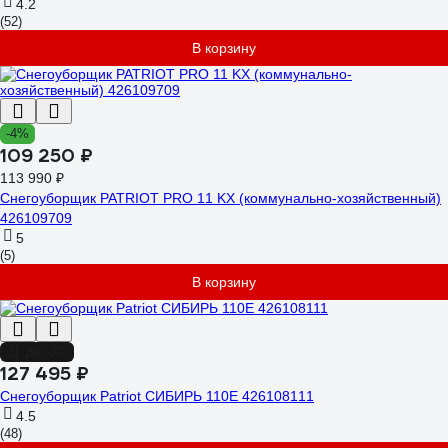
4.2
(52)
В корзину
-4%
109 250 ₽
113 990 ₽
Снегоуборщик PATRIOT PRO 11 KX (коммунально-хозяйственный)
426109709
5
(5)
В корзину
до -3%
127 495 ₽
Снегоуборщик Patriot СИБИРЬ 110Е 426108111
4.5
(48)