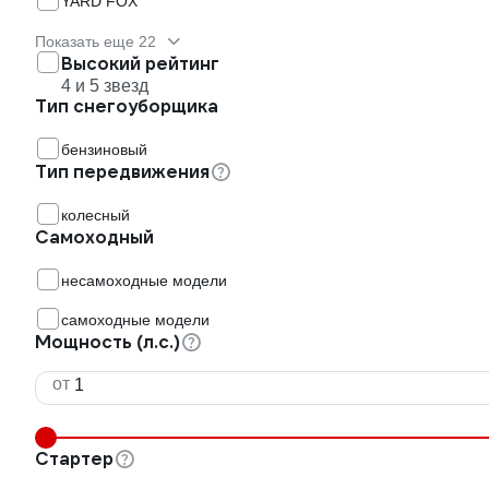
YARD FOX
Показать еще 22
Высокий рейтинг
4 и 5 звезд
Тип снегоуборщика
бензиновый
Тип передвижения
колесный
Самоходный
несамоходные модели
самоходные модели
Мощность (л.с.)
от
Стартер