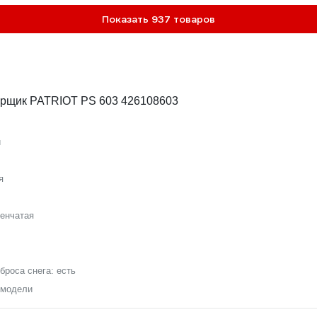
Показать 937 товаров
орщик PATRIOT PS 603 426108603
й
я
енчатая
броса снега:
есть
 модели