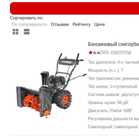
Сортировать по:
По популярности
Отзывам
Рейтингу
Цене
Бензиновый снегоуб
4.4
(165)
15922373
Тип двигателя:
4-х тактны
Мощность (л.с.):
7
Тип трансмиссии:
ременна
Тип шнека:
1-ступенчатый
Система шнеков:
двухступ
Уровень шума:
94 дБ
Двигатель:
Patriot 168F
Регулировка дальности вы
Самоходный:
самоходные