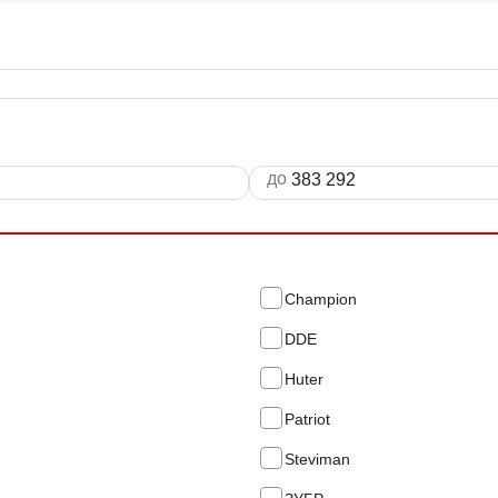
до
Champion
DDE
Huter
Patriot
Steviman