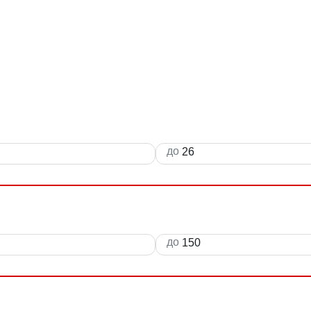
до
до