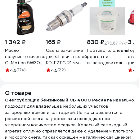
1 342 ₽
165 ₽
830 ₽
3 2
276.67 ₽/кг
Масло
Свеча зажигания
Противогололёдный
Гори
полусинтетическое
для 4Т двигателей
реагент и
стал
G-Motion 5W30
RD-F7TC 21 мм
пылеподавитель
для 
4Т ARCTIC (1 л)
REDVERG 6616015
МАГРЕФИТ
литр
4.9
(174)
4.5
(22)
4.
PATRIOT
(магний хлористый
AUTO
850030100
(бишофит)) в
500 
пластиковых
О товаре
банках (ведрах) по
Снегоуборщик бензиновый СБ 4000 Ресанта
3 кг магрефит-3
идеально
подходит для владельцев небольших участков
загородных домов и коттеджей. Легко справляется с
расчисткой снега на дорожках и площадках при
умеренном количестве осадков. Колесный самоходный
агрегат отлично справляется даже с удалением плотного
и мокрого снега, так как оснащен металлическим шнеком