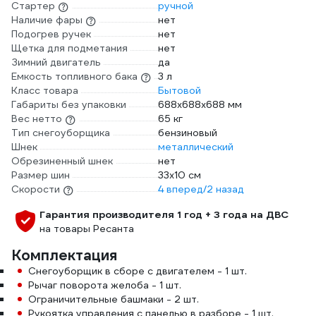
Стартер
ручной
Наличие фары
нет
Подогрев ручек
нет
Щетка для подметания
нет
Зимний двигатель
да
Емкость топливного бака
3 л
Класс товара
Бытовой
Габариты без упаковки
688х688х688 мм
Вес нетто
65 кг
Тип снегоуборщика
бензиновый
Шнек
металлический
Обрезиненный шнек
нет
Размер шин
33х10 см
Скорости
4 вперед/2 назад
Гарантия производителя 1 год + 3 года на ДВС
на товары Ресанта
Комплектация
Снегоуборщик в сборе с двигателем - 1 шт.
Рычаг поворота желоба - 1 шт.
Ограничительные башмаки - 2 шт.
Рукоятка управления с панелью в разборе - 1 шт.