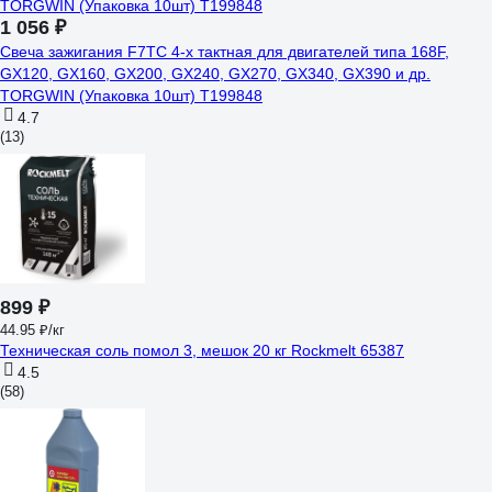
1 056 ₽
Свеча зажигания F7TC 4-х тактная для двигателей типа 168F,
GX120, GX160, GX200, GX240, GX270, GX340, GX390 и др.
TORGWIN (Упаковка 10шт) T199848
4.7
(13)
899 ₽
44.95 ₽/кг
Техническая соль помол 3, мешок 20 кг Rockmelt 65387
4.5
(58)