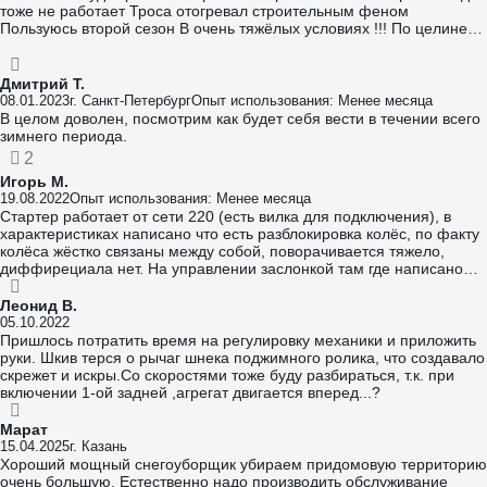
тоже не работает Троса отогревал строительным феном
Пользуюсь второй сезон В очень тяжёлых условиях !!! По целине
слежавшегося снега 40 см.
Дмитрий Т.
08.01.2023
г. Санкт-Петербург
Опыт использования: Менее месяца
В целом доволен, посмотрим как будет себя вести в течении всего
зимнего периода.
2
Игорь М.
19.08.2022
Опыт использования: Менее месяца
Стартер работает от сети 220 (есть вилка для подключения), в
характеристиках написано что есть разблокировка колёс, по факту
колёса жёстко связаны между собой, поворачивается тяжело,
диффирециала нет. На управлении заслонкой там где написано
быстро нарисована черепаха, где написано тихо заяц, китайские
товарищи не до конца освоили русский. Завёлся работает.
Леонид В.
05.10.2022
Пришлось потратить время на регулировку механики и приложить
руки. Шкив терся о рычаг шнека поджимного ролика, что создавало
скрежет и искры.Со скоростями тоже буду разбираться, т.к. при
включении 1-ой задней ,агрегат двигается вперед...?
Марат
15.04.2025
г. Казань
Хороший мощный снегоуборщик убираем придомовую территорию
очень большую. Естественно надо производить обслуживание