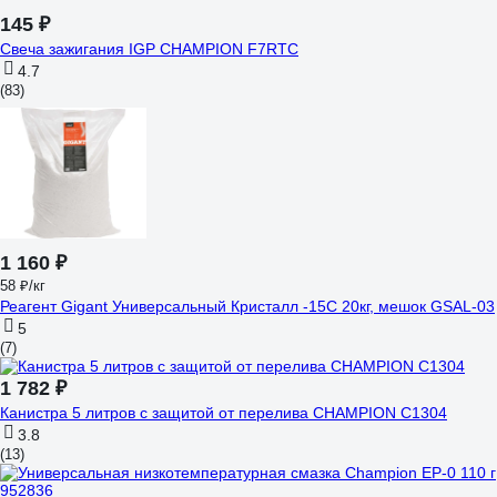
145 ₽
Свеча зажигания IGP CHAMPION F7RTC
4.7
(83)
1 160 ₽
58 ₽/кг
Реагент Gigant Универсальный Кристалл -15C 20кг, мешок GSAL-03
5
(7)
1 782 ₽
Канистра 5 литров с защитой от перелива CHAMPION C1304
3.8
(13)