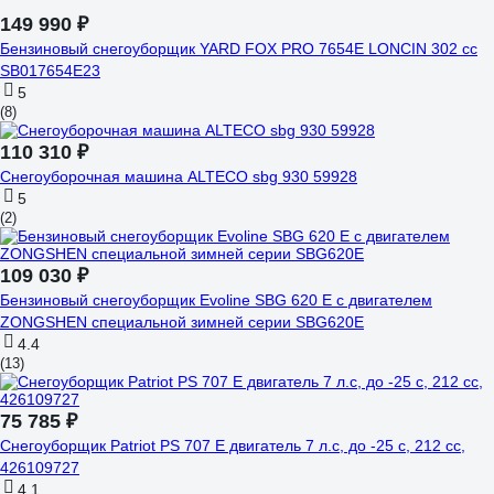
149 990 ₽
Бензиновый снегоуборщик YARD FOX PRO 7654E LONCIN 302 сс
SB017654E23
5
(8)
110 310 ₽
Снегоуборочная машина ALTECO sbg 930 59928
5
(2)
109 030 ₽
Бензиновый снегоуборщик Evoline SBG 620 E с двигателем
ZONGSHEN специальной зимней серии SBG620E
4.4
(13)
75 785 ₽
Снегоуборщик Patriot PS 707 E двигатель 7 л.с, до -25 с, 212 сс,
426109727
4.1