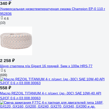
340 ₽
Универсальная низкотемпературная смазка Champion EP-0 110 г
952836
4.6
(10)
2 258 ₽
Шнур стартера п/а Gigant 16 прядей, 5мм x 100м HRS-77
5
(699)
558 ₽
Масло REZOIL TITANIUM 4-т. п/синт. (до -30С) SAE 10W-40 API
SJ/CF 0.6 л 03.008.00063