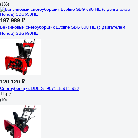
(136)
197 989 ₽
Бензиновый снегоуборщик Evoline SBG 690 HE (с двигателем
Honda) SBG690HE
120 120 ₽
Снегоуборщик DDE ST9071LE 911-932
4.7
(10)