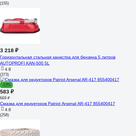
(155)
3 218 ₽
Горизонтальная стальная канистра для бензина 5 литров
AUTOPROFI KAN-500 5L
4.8
(373)
-13%
583 ₽
669 ₽
Смазка для редукторов Patriot Arsenal AR-417 855400417
4.8
(258)