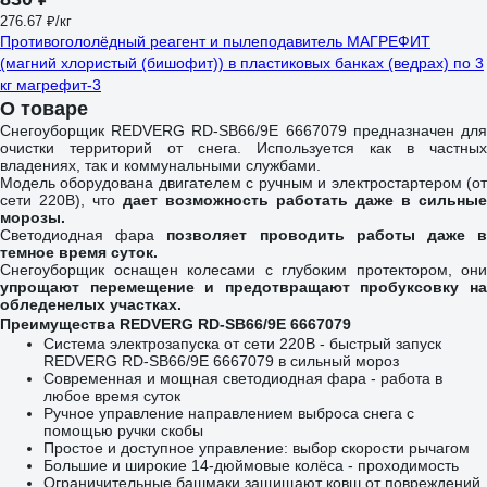
276.67 ₽/кг
Противогололёдный реагент и пылеподавитель МАГРЕФИТ
(магний хлористый (бишофит)) в пластиковых банках (ведрах) по 3
кг магрефит-3
О товаре
Снегоуборщик REDVERG RD-SB66/9E 6667079 предназначен для
очистки территорий от снега. Используется как в частных
владениях, так и коммунальными службами.
Модель оборудована двигателем с ручным и электростартером (от
сети 220В), что
дает возможность работать даже в сильные
морозы.
Светодиодная фара
позволяет проводить работы даже 
темное время суток.
Снегоуборщик оснащен колесами с глубоким протектором, они
упрощают перемещение и предотвращают пробуксовку на
обледенелых участках.
Преимущества REDVERG RD-SB66/9E 6667079
Система электрозапуска от сети 220В - быстрый запуск
REDVERG RD-SB66/9E 6667079 в сильный мороз
Современная и мощная светодиодная фара - работа в
любое время суток
Ручное управление направлением выброса снега с
помощью ручки скобы
Простое и доступное управление: выбор скорости рычагом
Большие и широкие 14-дюймовые колёса - проходимость
Ограничительные башмаки защищают ковш от повреждений