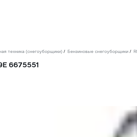
ая техника (снегоуборщики)
Бензиновые снегоуборщики
R
/
/
9E 6675551