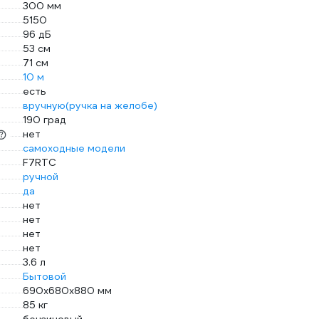
300 мм
5150
96 дБ
53 см
71 см
10 м
есть
вручную(ручка на желобе)
190 град
нет
самоходные модели
F7RTC
ручной
да
нет
нет
нет
нет
3.6 л
Бытовой
690х680х880 мм
85 кг