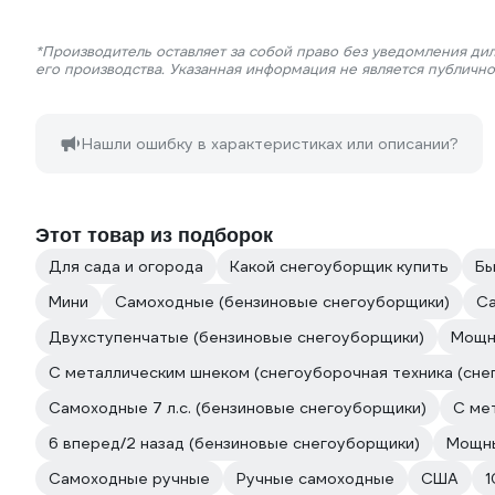
*Производитель оставляет за собой право без уведомления ди
его производства. Указанная информация не является публичн
Нашли ошибку в характеристиках или описании?
Этот товар из подборок
Для сада и огорода
Какой снегоуборщик купить
Бы
Мини
Самоходные (бензиновые снегоуборщики)
Са
Двухступенчатые (бензиновые снегоуборщики)
Мощн
С металлическим шнеком (снегоуборочная техника (сне
Самоходные 7 л.с. (бензиновые снегоуборщики)
С ме
6 вперед/2 назад (бензиновые снегоуборщики)
Мощн
Самоходные ручные
Ручные самоходные
США
1