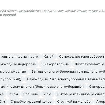
лера менять характеристики, внешний вид, комплектацию товара и м
ой офертой
товые для дома и дачи
Китай
Самоходные (снегоуборочн
моходные недорогие
Шнекороторные
Двухступенчатые 
ые самоходные
Бытовые (снегоуборочная техника (снегоу
гоуборщики))
Самоходные 7 л.с. (снегоуборочная техника (
таллическим шнеком (бензиновые снегоуборщики)
6 вперед
ые
61 см
Большие
7 л.с.
Бытовые (бензиновые снего
0 м
С разблокировкой колес
С ручкой на желобе
Амер