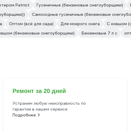
тером Patriot
Гусеничные (бензиновые снегоуборщики)
оуборщики))
Самоходные гусеничные (бензиновые снегоуб
а
Оптом (всё для сада)
Для мокрого снега
С ковшом (
овшом (бензиновые снегоуборщики)
Бензиновые 7 л с
оп
Ремонт за 20 дней
Устраним любую неисправность по
гарантии в нашем сервисе
Подробнее