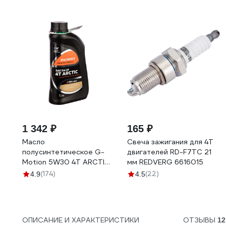
1 342 ₽
165 ₽
Масло
Свеча зажигания для 4Т
полусинтетическое G-
двигателей RD-F7TC 21
Motion 5W30 4Т ARCTIC
мм REDVERG 6616015
(1 л) PATRIOT 850030100
(174)
(22)
4.9
4.5
ОПИСАНИЕ И ХАРАКТЕРИСТИКИ
ОТЗЫВЫ
12