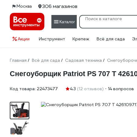
306 магазинов
Москва
Каталог
Инструмент
Крепеж
Всё для сада
Э
Акции
Главная
Всё для сада
Садовая техника
Снегоуборочн
/
/
/
Снегоуборщик Patriot PS 707 T 4261
Код товара:
22473477
4.3
(12 отзывов)
14 вопросов