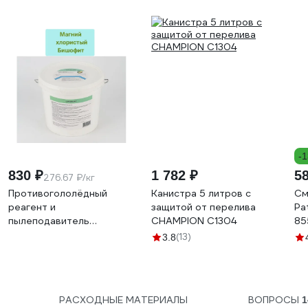
-
830 ₽
1 782 ₽
5
276.67 ₽/кг
Противогололёдный
Канистра 5 литров с
См
реагент и
защитой от перелива
Pa
пылеподавитель
CHAMPION C1304
85
МАГРЕФИТ (магний
(13)
3.8
хлористый (бишофит)) в
пластиковых банках
(ведрах) по 3 кг
магрефит-3
РАСХОДНЫЕ МАТЕРИАЛЫ
ВОПРОСЫ
1