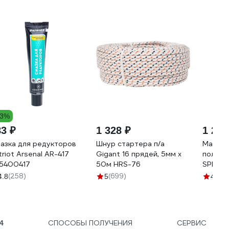
13%
83 ₽
1 328 ₽
1 290
азка для редукторов
Шнур стартера п/а
Масло 
triot Arsenal AR-417
Gigant 16 прядей, 5мм x
полуси
5400417
50м HRS-76
SPECIF
30 (0.9
(258)
(699)
(5
4.8
5
4.8
тактны
Patrio
СПОСОБЫ ПОЛУЧЕНИЯ
СЕРВИС
4