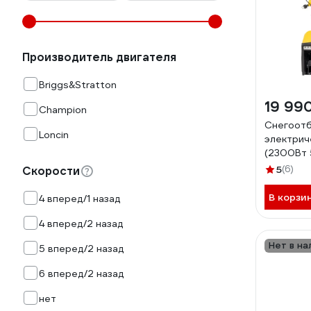
Производитель двигателя
Briggs&Stratton
19 99
Champion
Снегоот
Loncin
электри
(2300Вт 
STE2350
5
(6)
Скорости
В корзи
4 вперед/1 назад
4 вперед/2 назад
Нет в на
5 вперед/2 назад
6 вперед/2 назад
нет