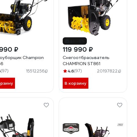
до -5%
 990 ₽
119 990 ₽
оуборщик Champion
Снегоотбрасыватель
56
CHAMPION ST861
6
(97)
4.6
(97)
15512256
20197822
орзину
В корзину