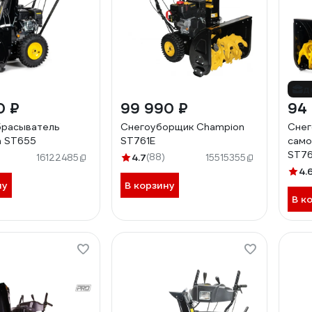
д
0 ₽
99 990 ₽
94
брасыватель
Снегоуборщик Champion
Снег
n ST655
ST761E
сам
ST7
)
4.7
(88)
16122485
15515355
4.
ну
В корзину
В к