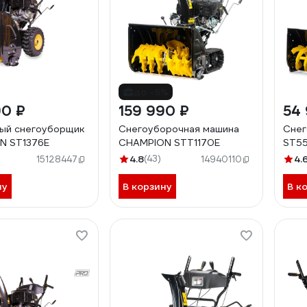
до -5%
90 ₽
159 990 ₽
54
ый снегоуборщик
Снегоуборочная машина
Снег
N ST1376E
CHAMPION STT1170E
ST5
4.8
(43)
4.
15128447
14940110
ну
В корзину
В к