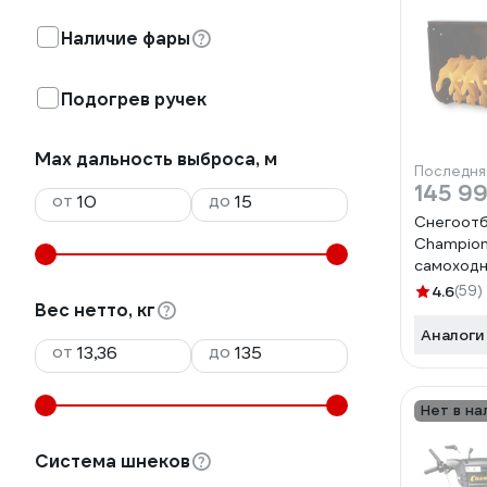
Наличие фары
Подогрев ручек
Max дальность выброса, м
Последня
145 9
от
до
Снегоот
Champion
самоходн
4.6
(59)
Вес нетто, кг
Аналоги
от
до
Нет в на
Система шнеков