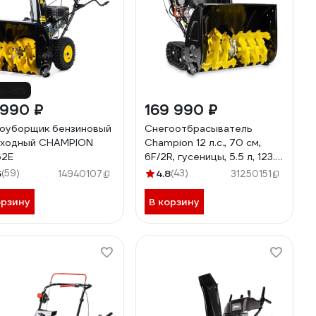
о -8%
 990 ₽
169 990 ₽
оуборщик бензиновый
Снегоотбрасыватель
оходный CHAMPION
Champion 12 л.с., 70 см,
62E
6F/2R, гусеницы, 5.5 л, 123.5
кг, эл.старт, фара, обогрев,
6
(59)
4.8
(43)
14940107
31250151
зимний двигатель STT1171E
орзину
В корзину