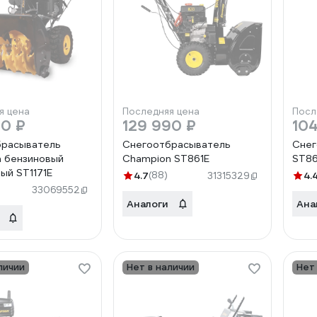
я цена
Последняя цена
Посл
90 ₽
129 990 ₽
104
брасыватель
Снегоотбрасыватель
Сне
 бензиновый
Champion ST861E
ST86
ый ST1171E
4.7
(88)
4.
31315329
33069552
Аналоги
Ана
личии
Нет в наличии
Нет