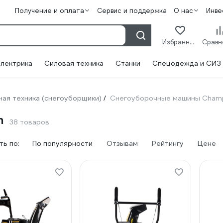
Получение и оплата
Сервис и поддержка
О нас
Инве
Избранное
лектрика
Силовая техника
Станки
Спецодежда и СИЗ
ая техника (снегоуборщики)
Снегоуборочные машины Cham
/
n
38 товаров
ь по:
По популярности
Отзывам
Рейтингу
Цене