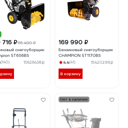
 716 ₽
169 990 ₽
115 490 ₽
иновый снегоуборщик
Бензиновый снегоуборщик
pion ST656BS
CHAMPION ST1170BS
6
(140)
4.4
(41)
15626438
15420299
орзину
В корзину
Нет в наличии