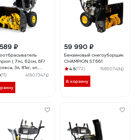
589 ₽
59 990 ₽
оотбрасыватель
Бензиновый снегоуборщик
pion ( 7лс, 62см, 6F/
CHAMPION ST661
олеса, 3л, 81кг, эл.
4.5
(172)
15850749
тер, фары, обогрев
9
(11)
41907347
зимн. двиг. ) ST763E
В корзину
орзину