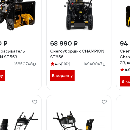
0 ₽
68 990 ₽
94 
брасыватель
Снегоуборщик CHAMPION
Снег
N ST553
ST656
Cham
2R, к
)
4.6
(140)
15850748
14940047
стар
4.
рук, 
ну
В корзину
В к