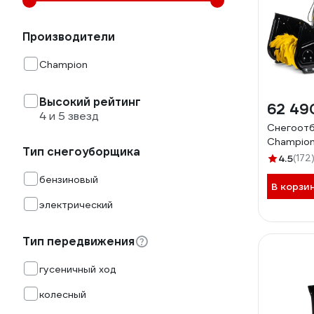
Производители
Champion
Высокий рейтинг
62 49
4 и 5 звезд
Снегоот
Champio
Тип снегоуборщика
4.5
(172
бензиновый
В корзи
электрический
Тип передвижения
гусеничный ход
колесный