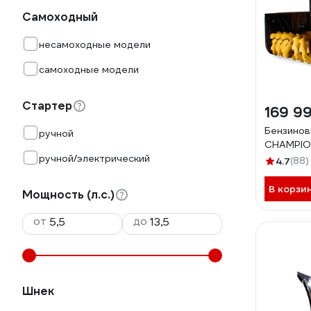
Самоходный
несамоходные модели
самоходные модели
Стартер
169 9
Бензинов
ручной
CHAMPIO
ручной/электрический
4.7
(88)
В корзи
Мощность (л.с.)
от
до
Шнек