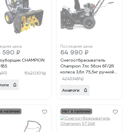
едняя цена
Последняя цена
 590 ₽
64 990 ₽
гоуборщик CHAMPION
Снегоотбрасыватель
1BS
Champion 7лс 56см 6F/2R
колеса 3,6л 75,5кг ручной
4
(41)
15420301
стартер ST654
42433461
логи
Аналоги
 в наличии
Нет в наличии