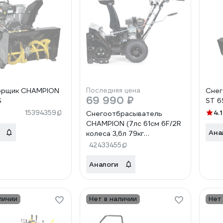
орщик CHAMPION
Последняя цена
Сне
69 990 ₽
S
ST 6
4.1
15394359
Снегоотбрасыватель
CHAMPION (7лс 61см 6F/2R
Ана
колеса 3,6л 79кг
руч.стартер, фара) ST663
42433455
Аналоги
личии
Нет в наличии
Нет