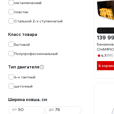
металлический
пластик
Стальной 2-х ступенчатый
до -5
Класс товара
139 9
Бензинов
Бытовой
CHAMPIO
Полупрофессиональный
4.7
(88)
В корзи
Тип двигателя
4-х тактный
щеточный
Ширина ковша, см
от
до