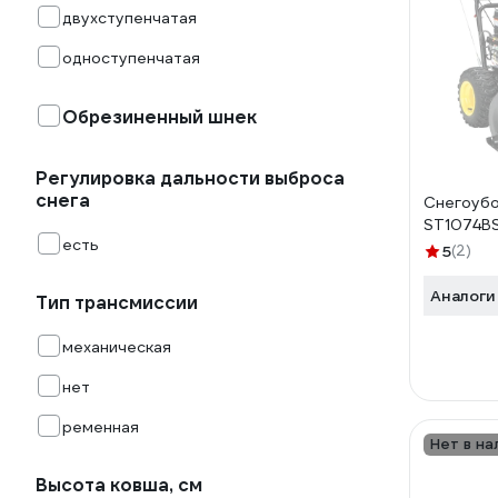
двухступенчатая
одноступенчатая
Обрезиненный шнек
Регулировка дальности выброса
снега
Снегоуб
ST1074B
есть
5
(2)
Аналоги
Тип трансмиссии
механическая
нет
ременная
Нет в на
Высота ковша, см