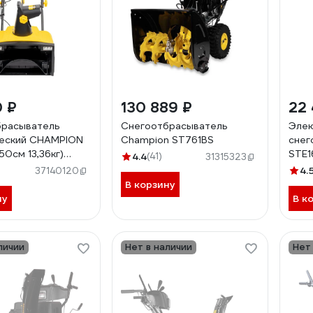
0 ₽
130 889 ₽
22
брасыватель
Снегоотбрасыватель
Элек
ческий CHAMPION
Champion ST761BS
снег
50см 13,36кг)
STE1
4.4
(41)
31315323
4.
37140120
В корзину
ну
В к
личии
Нет в наличии
Нет