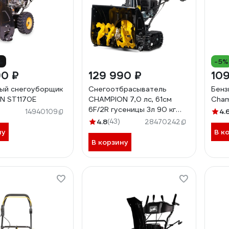
%
-5%
90 ₽
129 990 ₽
109
ый снегоуборщик
Снегоотбрасыватель
Бенз
N ST1170E
CHAMPION 7,0 лс, 61см
Cham
6F/2R гусеницы 3л 90 кг
4.
14940109
электростартер, фара,
4.8
(43)
28470242
обогрев рук STT761E
ну
В к
В корзину