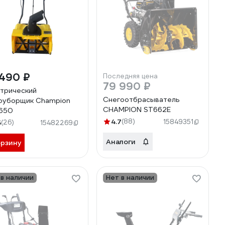
 490 ₽
Последняя цена
79 990 ₽
трический
Снегоотбрасыватель
оуборщик Champion
CHAMPION ST662E
650
4.7
(88)
15849351
5
(26)
15482269
Аналоги
орзину
 в наличии
Нет в наличии