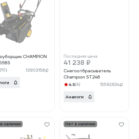
гоуборщик CHAMPION
Последняя цена
41 238 ₽
55BS
(10)
13903158
Снегоотбрасыватель
Champion ST246
логи
4.5
(4)
15592634
Аналоги
 в наличии
Нет в наличии