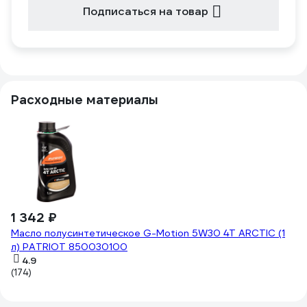
Подписаться на товар
Расходные материалы
1 342 ₽
2
Масло полусинтетическое G-Motion 5W30 4Т ARCTIC (1
Св
л) PATRIOT 850030100
21
4.9
(174)
(6