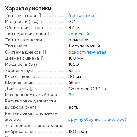
Характеристики
Тип двигателя
4-х тактный
Мощность (л.с.)
2.2
Объем двигателя
87 см³
Тип передвижения
колесный
Тип трансмиссии
ременная
Тип шнека
1-ступенчатый
Система шнеков
одноступенчатая
Диаметр шнека
180 мм
Мощность (Вт)
1650
Уровень шума
93 дБ
Высота ковша
30 см
Ширина ковша
46 см
Двигатель
Champion G90HK
Max дальность выброса
5 м
Регулировка дальности
выброса снега
есть
Регулировка положения
желоба
вручную(ручка на желобе)
Угол поворота желоба для
выброса снега
190 град