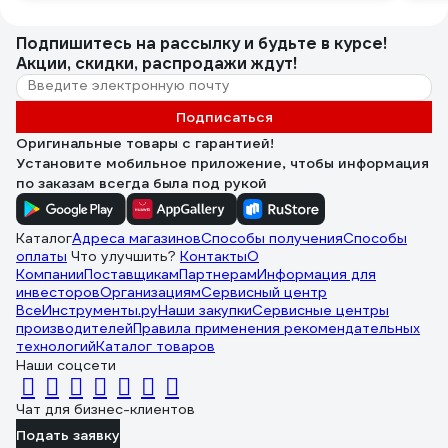
Подпишитесь
на рассылку
и будьте в курсе!
Акции, скидки, распродажи ждут!
Подписаться
Оригинальные товары с гарантией!
Установите мобильное приложение, чтобы информация
по заказам всегда была под рукой
Каталог
Адреса магазинов
Способы получения
Способы
оплаты
Что улучшить?
Контакты
О
Компании
Поставщикам
Партнерам
Информация для
инвесторов
Организациям
Сервисный центр
ВсеИнструменты.ру
Наши закупки
Сервисные центры
производителей
Правила применения рекомендательных
технологий
Каталог товаров
Наши соцсети
Чат для бизнес-клиентов
Подать заявку