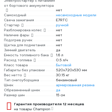
Электростартер с питанием
от бортового аккумулятора
нет
Самоходный
несамоходные модели
Свеча зажигания
E7RTC
Стартер
ручной
Разблокировка колес
нет
Наличие фары
нет
Подогрев ручек
нет
Щетка для подметания
нет
Зимний двигатель
да
Емкость топливного бака
1.6 л
Расход топлива
0.5 л/ч
Класс товара
Бытовой
Габариты без упаковки
520х720х530 мм
Вес нетто
30.15 кг
Тип снегоуборщика
бензиновый
Шнек
армированная резина
Обрезиненный шнек
да
Размер шин
15 см
Гарантия производителя 12 месяцев
на товары Champion