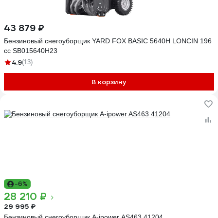
43 879 ₽
Бензиновый снегоуборщик YARD FOX BASIC 5640H LONCIN 196
сс SB015640H23
4.9
(13)
В корзину
-6%
28 210 ₽
29 995 ₽
Бензиновый снегоуборщик А-ipower AS463 41204