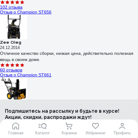
102 отзыва
Отзыв о Champion ST656
Zee Oleg
24.12.2014
Отличное качество сборки, низкая цена, действительно полезная
вещь в своем доме.
60 отзывов
Отзыв о Champion ST661
Иван
Подпишитесь
на рассылку
и будьте в курсе!
10.03.2024
Качество и сборка нормальные, есть конечно где приложить руки.
Акции, скидки, распродажи ждут!
Крепеж весь лучше протянуть, как и во всей китайской технике.
Свечу сразу поменял на Denso. Два сезона, участок 30 соток -
Главная
Каталог
Корзина
Избранное
Профиль
подъездная дорога, огород, дорожки. Заводится в -25 без проблем.