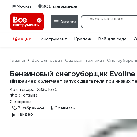
306 магазинов
Москва
Каталог
Акции
Инструмент
Крепеж
Всё для сада
Э
Главная
Всё для сада
Садовая техника
Снегоуборочн
/
/
/
Бензиновый снегоуборщик Evolin
Праймер облегчает запуск двигателя при низких 
Код товара:
23301675
5
(1 отзыв)
2 вопроса
В избранное
Сравнить
1 видео