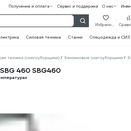
Получение и оплата
Сервис и поддержка
О нас
Инве
Избранное
лектрика
Силовая техника
Станки
Спецодежда и СИЗ
ая техника (снегоуборщики)
Бензиновые снегоуборщики
E
/
/
e SBG 460 SBG460
температурах