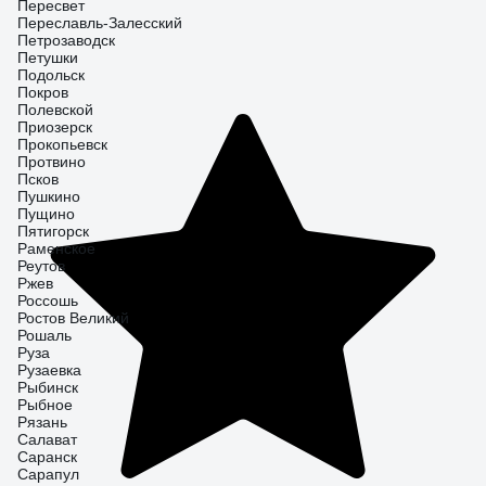
Пересвет
Переславль-Залесский
Петрозаводск
Петушки
Подольск
Покров
Полевской
Приозерск
Прокопьевск
Протвино
Псков
Пушкино
Пущино
Пятигорск
Раменское
Реутов
Ржев
Россошь
Ростов Великий
Рошаль
Руза
Рузаевка
Рыбинск
Рыбное
Рязань
Салават
Саранск
Сарапул