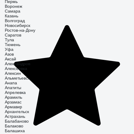
Пермь
Воронеж
Самара
Казань
Волгоград
Новосибирск
Ростов-на-Дону
Саратов
Тула
Тюмень
Уфа
Азов
Аксай
Александров
Алексеевка
Алексин
Альметьевск
Анапа
Апатиты
Апрелевка
Арамиль
Арзамас
Армавир
Архангельск
Астрахань
Балабаново
Балаково
Балашиха