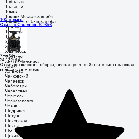
Тобольск
Тольятти
Томск
Троицк Московская обл.
102 отзыва
Троицк Челябинская обл.
Отзыв о Champion ST656
Туапсе
Туймазы
Тутаев
Удомля
Узловая
Ульяновск
Zee Oleg
Фрязино
24.12.2014
Ханты-Мансийск
Отличное качество сборки, низкая цена, действительно полезная
Химки
вещь в своем доме.
Хотьково
Чайковский
Чапаевск
Чебоксары
Череповец
Черкесск
Черноголовка
Чехов
Шадринск
Шатура
Шаховская
Шахты
Шуя
Щекино