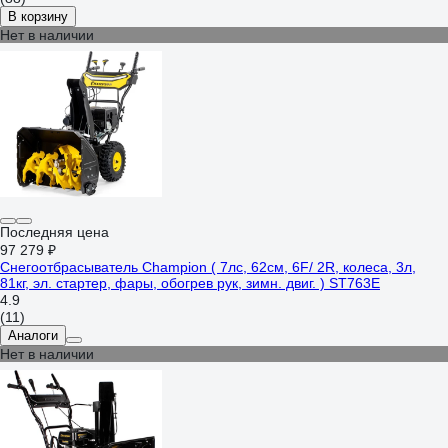
В корзину
Нет в наличии
Последняя цена
97 279 ₽
Снегоотбрасыватель Champion ( 7лс, 62см, 6F/ 2R, колеса, 3л,
81кг, эл. стартер, фары, обогрев рук, зимн. двиг. ) ST763E
4.9
(11)
Аналоги
Нет в наличии