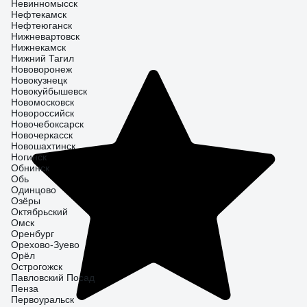
Невинномысск
Нефтекамск
Нефтеюганск
Нижневартовск
Нижнекамск
Нижний Тагил
Нововоронеж
Новокузнецк
Новокуйбышевск
Новомосковск
Новороссийск
Новочебоксарск
Новочеркасск
Новошахтинск
Ногинск
Обнинск
Обь
Одинцово
Озёры
Октябрьский
Омск
Оренбург
Орехово-Зуево
Орёл
Острогожск
Павловский Посад
Пенза
Первоуральск