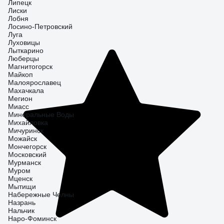
Липецк
Лиски
Лобня
Лосино-Петровский
Луга
Луховицы
Лыткарино
Люберцы
Магнитогорск
Майкоп
Малоярославец
Махачкала
Мегион
Миасс
Минеральные Воды
Михайловка
Мичуринск
Можайск
Мончегорск
Московский
Мурманск
Муром
Мценск
Мытищи
Набережные Челны
Назрань
Нальчик
Наро-Фоминск