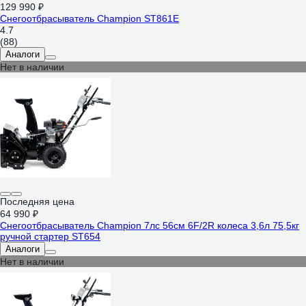
129 990 ₽
Снегоотбрасыватель Champion ST861E
4.7
(88)
Аналоги
Нет в наличии
Последняя цена
64 990 ₽
Снегоотбрасыватель Champion 7лс 56см 6F/2R колеса 3,6л 75,5кг
ручной стартер ST654
Аналоги
Нет в наличии