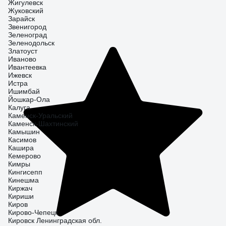
Жигулевск
Жуковский
Зарайск
Звенигород
Зеленоград
Зеленодольск
Златоуст
Иваново
Ивантеевка
Ижевск
Истра
Ишимбай
Йошкар-Ола
Калуга
Каменск-Уральский
Каменск-Шахтинский
Камышин
Касимов
Кашира
Кемерово
Кимры
Кингисепп
Кинешма
Киржач
Кириши
Киров
Кирово-Чепецк
Кировск Ленинградская обл.