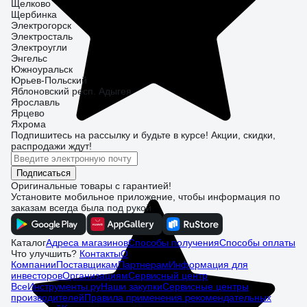
Щелково
Щербинка
Электрогорск
Электросталь
Электроугли
Энгельс
Южноуральск
Юрьев-Польский
Яблоновский респ. Адыгея
Ярославль
Ярцево
Яхрома
Подпишитесь
на рассылку
и будьте в курсе! Акции, скидки,
распродажи ждут!
Подписаться
Оригинальные товары с гарантией!
Установите мобильное приложение, чтобы информация по
заказам всегда была под рукой
Каталог
Адреса магазинов
Способы получения
Способы оплаты
Что улучшить?
Контакты
О
Компании
Поставщикам
Партнерам
Информация для
инвесторов
Организациям
Сервисный центр
ВсеИнструменты.ру
Наши закупки
Сервисные центры
производителей
Правила применения рекомендательных