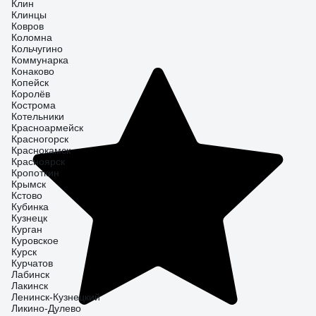
Клин
Клинцы
Ковров
Коломна
Кольчугино
Коммунарка
Конаково
Копейск
Королёв
Кострома
Котельники
Красноармейск
Красногорск
Краснокамск
Красноярск
Кропоткин
Крымск
Кстово
Кубинка
Кузнецк
Курган
Куровское
Курск
Курчатов
Лабинск
Лакинск
Ленинск-Кузнецкий
Ликино-Дулево