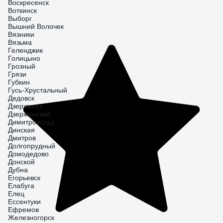
Воскресенск
Воткинск
Выборг
Вышний Волочек
Вязники
Вязьма
Геленджик
Голицыно
Грозный
Грязи
Губкин
Гусь-Хрустальный
Дедовск
Дзержинск
Дзержинский
Димитровград
Динская
Дмитров
Долгопрудный
Домодедово
Донской
Дубна
Егорьевск
Елабуга
Елец
Ессентуки
Ефремов
Железногорск