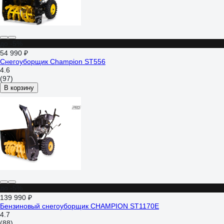
до -5%
54 990 ₽
Снегоуборщик Champion ST556
4.6
(97)
В корзину
до -5%
139 990 ₽
Бензиновый снегоуборщик CHAMPION ST1170E
4.7
(88)