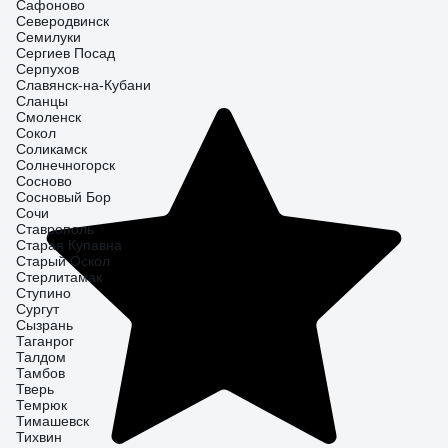
Сафоново
Северодвинск
Семилуки
Сергиев Посад
Серпухов
Славянск-на-Кубани
Сланцы
Смоленск
Сокол
Соликамск
Солнечногорск
Сосново
Сосновый Бор
Сочи
Ставрополь
Старая Купавна
Старый Оскол
Стерлитамак
Ступино
Сургут
Сызрань
Таганрог
Талдом
Тамбов
Тверь
Темрюк
Тимашевск
Тихвин