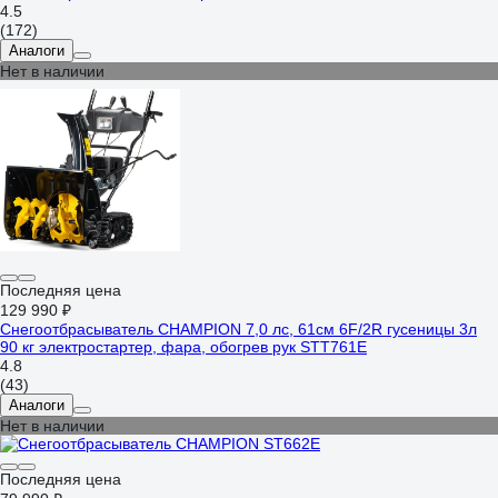
4.5
(172)
Аналоги
Нет в наличии
Последняя цена
129 990 ₽
Снегоотбрасыватель CHAMPION 7,0 лс, 61см 6F/2R гусеницы 3л
90 кг электростартер, фара, обогрев рук STT761E
4.8
(43)
Аналоги
Нет в наличии
Последняя цена