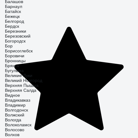
Балашов
Барнаул
Батайск
Бежецк
Белгород
Бердск
Березники
Березовский
Богородск
Бор
Борисоглебск
Боровичи
Бронницы
Брянск
Бугульма
Великие Луки
Великий Новгород
Верхняя Пышма
Верхняя Салда
Видное
Владикавказ
Владимир
Волгодонск
Волжский
Вологда
Волоколамск
Волосово
Волхов