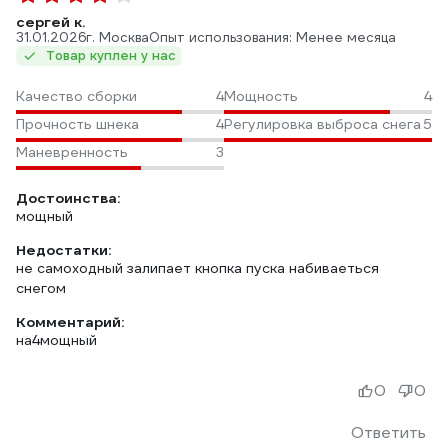
сергей к.
31.01.2026
г. Москва
Опыт использования: Менее месяца
Товар куплен у нас
Качество сборки
4
Мощность
4
Прочность шнека
4
Регулировка выброса снега
5
Маневренность
3
Достоинства:
мощный
Недостатки:
не самоходный залипает кнопка пуска набиваеться
снегом
Комментарий:
на4мощный
0
0
Ответить