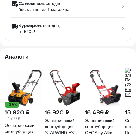
Самовывоз:
сегодня,
бесплатно
, из 1 магазина
Курьером:
сегодня,
от 540 ₽
Аналоги
-39%
10 820 ₽
16 920 ₽
16 489 ₽
15 
17 790 ₽
Электрический
Электрический
Снег
Электрический
снегоуборщик
снегоуборщик
элек
снегоуборщик
STARWIND EST-
GEOS by Alko
Парм