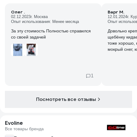
Олег .
Варг М.
02.12.2023
г. Москва
12.01.2024
г. Ку
Опыт использования: Менее месяца
Опыт использо
За эту стоимость Полностью справился
Довольно кре
со своей задачей
щебёнку кидае
тоже хорошо, 
мокрый снег, к
точно.Чтоб сн
силиконовой с
из толстой рез
переходник ес
1
разъёмная.
Убираю площа
метров, для т
лучше всего л
Посмотреть все отзывы
позволяет раб
Evoline
Все товары бренда