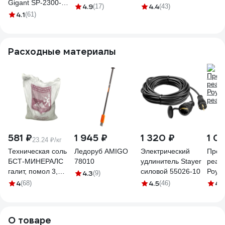
Gigant SP-2300-
2000 2 кВт 1794440
SnowLine 46 E
(2300
4.9
4.4
(17)
(43)
460ES
4.1
(61)
212932
6m, 
02.0
Расходные материалы
581 ₽
1 945 ₽
1 320 ₽
1 0
23.24 ₽/кг
Техническая соль
Ледоруб AMIGO
Электрический
Прот
БСТ-МИНЕРАЛС
78010
удлинитель Stayer
реаг
галит, помол 3,
силовой 55026-10
Роуд,
4.3
(9)
первый сорт, 25 кг
реаге
4
4.5
4.
(68)
(46)
STD_MSK_00039
О товаре