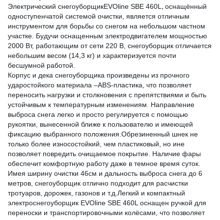
,
Электрический снегоуборщикEVOline SBE 460L
оснащённый
одноступенчатой системой очистки, является отличным
инструментом для борьбы со снегом на небольшом частном
участке. Будучи оснащенным электродвигателем мощностью
2000 Вт, работающим от сети 220 В, снегоуборщик отличается
небольшим весом (14,3 кг) и характеризуется почти
бесшумной работой.
Корпус и дека снегоуборщика произведены из прочного
ударостойкого материала –ABS-пластика, что позволяет
переносить нагрузки и столкновения с препятствиями и быть
устойчивым к температурным изменениям. Направление
выброса снега легко и просто регулируется с помощью
рукоятки, вынесенной ближе к пользователю и имеющей
фиксацию выбранного положения.Обрезиненный шнек не
только более износостойкий, чем пластиковый, но ине
позволяет повредить очищаемое покрытие. Наличие фары
обеспечит комфортную работу даже в темное время суток.
Имея ширину очистки 46см и дальность выброса снега до 6
метров, снегоуборщик отлично подходит для расчистки
тротуаров, дорожек, газонов и т.д.Легкий и компактный
электроснегоуборщик EVOline SBE 460L оснащен ручкой для
переноски и транспортировочными колёсами, что позволяет