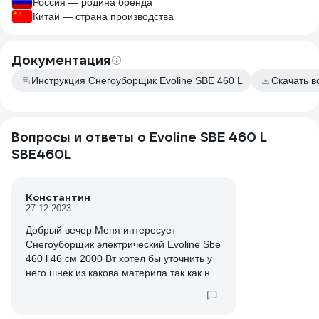
Россия — родина бренда
Китай — страна производства
Документация
Инструкция Снегоуборщик Evoline SBE 460 L
Скачать 
Вопросы и ответы о Evoline SBE 460 L
SBE460L
Константин
27.12.2023
Добрый вечер Меня интересует
Снегоуборщик электрический Evoline Sbe
460 l 46 см 2000 Вт хотел бы уточнить у
него шнек из какова материла так как на
разных сайтах у данной модели разные
характеристики (разный материал
шнека)