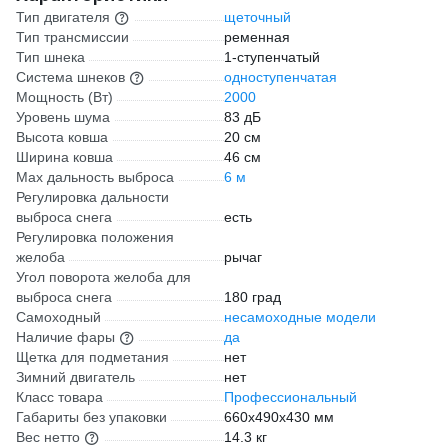
Тип двигателя
щеточный
Тип трансмиссии
ременная
Тип шнека
1-ступенчатый
Система шнеков
одноступенчатая
Мощность (Вт)
2000
Уровень шума
83 дБ
Высота ковша
20 см
Ширина ковша
46 см
Max дальность выброса
6 м
Регулировка дальности
выброса снега
есть
Регулировка положения
желоба
рычаг
Угол поворота желоба для
выброса снега
180 град
Самоходный
несамоходные модели
Наличие фары
да
Щетка для подметания
нет
Зимний двигатель
нет
Класс товара
Профессиональный
Габариты без упаковки
660х490х430 мм
Вес нетто
14.3 кг