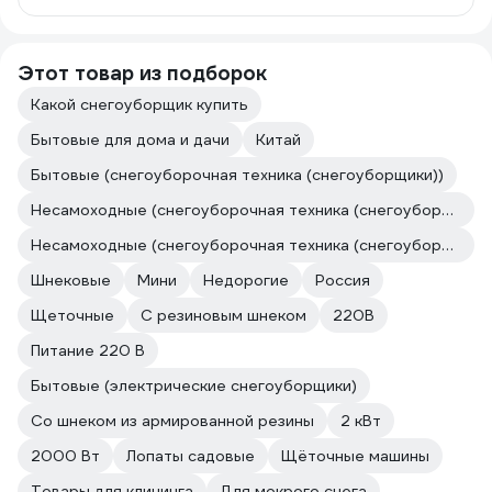
шайбы и гайки исправляют косяк. Зато
сталюга мощная, упарился
рассверливать отверстия. Подключил
Этот товар из подборок
ручку к основному блоку, пожужжал и
отключая легким движением выдернул
Какой снегоуборщик купить
провод из коннектора. Он еще залит
был чем-то полутвердым, задолбался
Бытовые для дома и дачи
Китай
клеммы выковыривать. Переобжал
Бытовые (снегоуборочная техника (снегоуборщики))
провода, пропаял для верности, залил
силиконом, можно дергать. Но
Несамоходные (снегоуборочная техника (снегоуборщики))
хотелось бы, что бы поводов
Несамоходные (снегоуборочная техника (снегоуборщики))
отсоединять узлы больше не
возникало. А в целом, даже если он
Шнековые
Мини
Недорогие
Россия
пару зим отработает, то сэкономит
мне столько времени и сил, что
Щеточные
С резиновым шнеком
220В
отобьет свои деньги с лихвой.
Питание 220 В
Бытовые (электрические снегоуборщики)
Со шнеком из армированной резины
2 кВт
2000 Вт
Лопаты садовые
Щёточные машины
Товары для клининга
Для мокрого снега