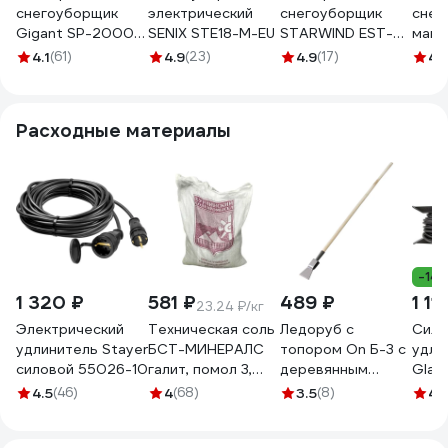
снегоуборщик
электрический
снегоуборщик
снег
Gigant SP-2000-
SENIX STE18-M-EU
STARWIND EST-
маши
580ES
2000 2 кВт
ЭСБ
4.1
(61)
4.9
(23)
4.9
(17)
4.
1794440
Расходные материалы
-14
1 320 ₽
581 ₽
489 ₽
1 11
23.24 ₽/кг
Электрический
Техническая соль
Ледоруб с
Сило
удлинитель Stayer
БСТ-МИНЕРАЛС
топором On Б-3 с
удли
силовой 55026-10
галит, помол 3,
деревянным
Glan
первый сорт, 25 кг
черенком, п/о 24-
штеп
4.5
(46)
4
(68)
3.5
(8)
4.
STD_MSK_00039
03-018
гнезд
м ар