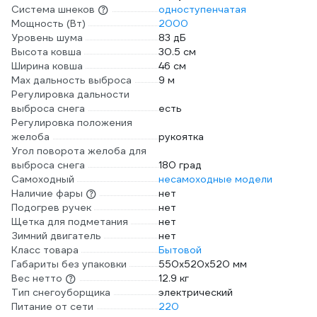
Система шнеков
одноступенчатая
Мощность (Вт)
2000
Уровень шума
83 дБ
Высота ковша
30.5 см
Ширина ковша
46 см
Max дальность выброса
9 м
Регулировка дальности
выброса снега
есть
Регулировка положения
желоба
рукоятка
Угол поворота желоба для
выброса снега
180 град
Самоходный
несамоходные модели
Наличие фары
нет
Подогрев ручек
нет
Щетка для подметания
нет
Зимний двигатель
нет
Класс товара
Бытовой
Габариты без упаковки
550x520x520 мм
Вес нетто
12.9 кг
Тип снегоуборщика
электрический
Питание от сети
220