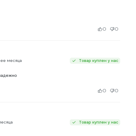
0
0
нее месяца
Товар куплен у нас
 надежно
0
0
месяца
Товар куплен у нас