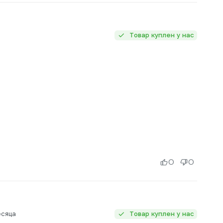
Товар куплен у нас
0
0
есяца
Товар куплен у нас