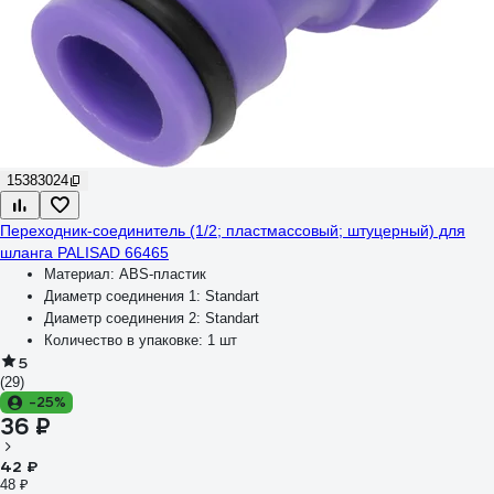
15383024
Переходник-соединитель (1/2; пластмассовый; штуцерный) для
шланга PALISAD 66465
Материал:
ABS-пластик
Диаметр соединения 1:
Standart
Диаметр соединения 2:
Standart
Количество в упаковке:
1 шт
5
(29)
-25%
36 ₽
42 ₽
48 ₽