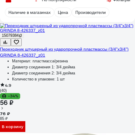
Наличие в магазинах
Цена
Производители
15079384
Переходник штуцерный из ударопрочной пластмассы (3/4"х3/4")
GRINDA 8-426337_z01
Материал:
пластмасса/резина
Диаметр соединения 1:
3/4 дюйма
Диаметр соединения 2:
3/4 дюйма
Количество в упаковке:
1 шт
4.9
(40)
-34%
56 ₽
76 ₽
85 ₽
В корзину