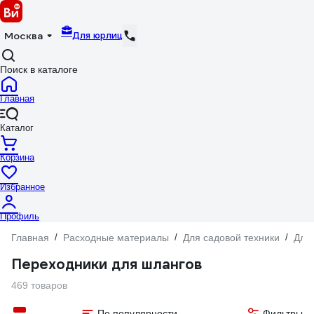
Для юрлиц
Москва
Поиск в каталоге
Главная
Каталог
Корзина
Избранное
Профиль
Главная
/
Расходные материалы
/
Для садовой техники
/
Для
Переходники для шлангов
469 товаров
По популярности
Фильтры