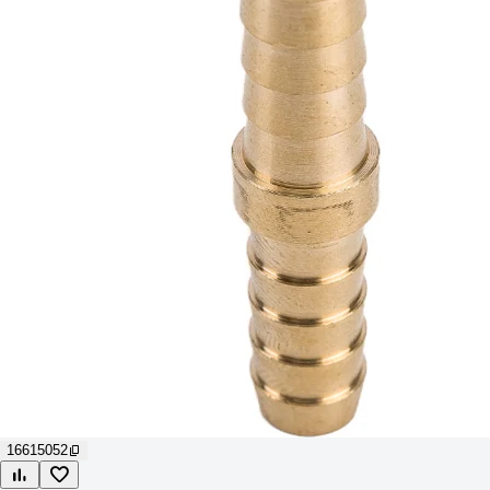
16615052