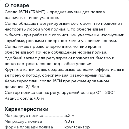
9031
О товаре
Сопло 15FN (FRAME) - предназначены для полива
различных типов участков.
Сопла обладают регулируемым сектором, что позволяет
настроить любой угол полива. Это обеспечивает
гибкость при работе с холмистыми участками, изогнутыми
клумбами, ровными поверхностями и угловыми зонами.
Сопла имеют резко очерченные, четкие края и
обеспечивают точное соблюдение нормы полива.
Удобный захват для регулировки позволяет быстро и
легко настроить сопло под любые условия.
Крупные капли воды, создаваемые соплами, эффективны в
ветреную погоду, обеспечивая равномерный полив.
Характеристики: сопло 15FN при рекомендованном
давлении: 2,1 Бар
Сектор полива сопла: регулируемый сектор 0° - 360°
Радиус сопла: 4.6 м
Характеристики
Max радиус полива
5.2 м
Min радиус полива
4.3 м
Форма площади полива
круг+сектор