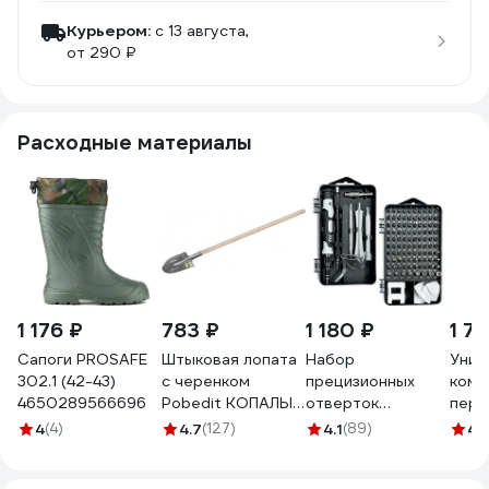
Курьером:
c 13 августа,
от 290 ₽
Расходные материалы
1 176 ₽
783 ₽
1 180 ₽
1 7
Сапоги PROSAFE
Штыковая лопата
Набор
Унив
302.1 (42-43)
с черенком
прецизионных
комб
4650289566696
Pobedit КОПАЛЫЧ
отверток
перч
рельсовая сталь
vertextools 115
защи
4
(4)
4.7
(127)
4.1
(89)
4.
8025142
предметов 0033-
накл
115
styli