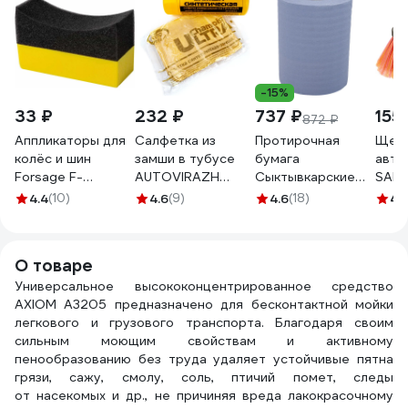
-15%
33 ₽
232 ₽
737 ₽
155
872 ₽
Аппликаторы для
Салфетка из
Протирочная
Щетк
колёс и шин
замши в тубусе
бумага
авто
Forsage F-
AUTOVIRAZH
Сыктывкарские
SAMG
CWS3920(58095)
большая,
индустриальная 2
22 с
4.4
(10)
4.6
(9)
4.6
(18)
4.
66х43х0.2 см AV-
сл., 500 листов,
подк
018311
24х36, 180 м СИБ
шлан
2.1.8м
О товаре
Универсальное высококонцентрированное средство
AXIOM A3205 предназначено для бесконтактной мойки
легкового и грузового транспорта. Благодаря своим
сильным моющим свойствам и активному
пенообразованию без труда удаляет устойчивые пятна
грязи, сажу, смолу, соль, птичий помет, следы
от насекомых и др., не причиняя вреда лакокрасочному