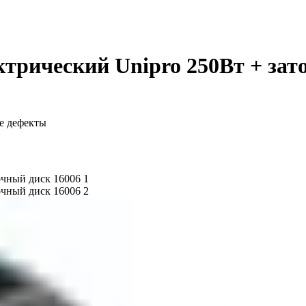
ктрический Unipro 250Вт + зат
е дефекты