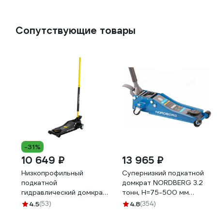
Сопутствующие товары
-31%
10 649 ₽
13 965 ₽
Низкопрофильный
Супернизкий подкатной
подкатной
домкрат NORDBERG 3.2
гидравлический домкрат
тонн, H=75-500 мм
Inforce 3 тонны, высота
N32032
4.5
(53)
4.8
(354)
подхвата 75мм, высота