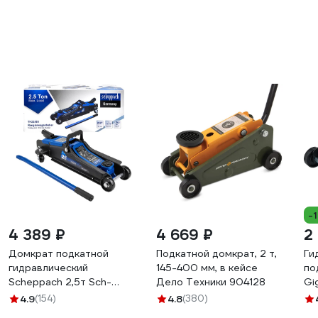
-
4 389 ₽
4 669 ₽
2
Домкрат подкатной
Подкатной домкрат, 2 т,
Ги
гидравлический
145-400 мм, в кейсе
по
Scheppach 2,5т Sch-
Дело Техники 904128
Gi
TH32505(62684)
14
4.9
(154)
4.8
(380)
HT