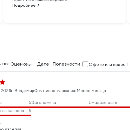
Подробнее
 по:
Оценке
Дате
Полезности
1
С фото или видео
2.2026
г. Владимир
Опыт использования: Менее месяца
о
5
Эргономика
5
Надежность
гла наклона
5
:
во изделия