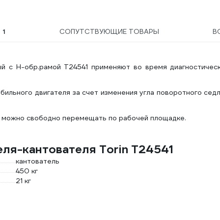
Ы
1
СОПУТСТВУЮЩИЕ ТОВАРЫ
В
й с Н-обр.рамой T24541 применяют во время диагностическ
бильного двигателя за счет изменения угла поворотного сед
д можно свободно перемещать по рабочей площадке.
еля-кантователя Torin T24541
кантователь
450 кг
21 кг