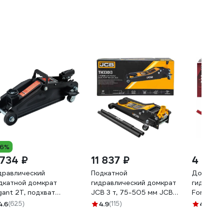
16%
 734 ₽
11 837 ₽
4 36
дравлический
Подкатной
Домкра
дкатной домкрат
гидравлический домкрат
гидрав
gant 2Т, подхват
JCB 3 т, 75-505 мм JCB-
Forcekr
0мм, подъем350мм,
TH33013(56953)
мм, h 
4.6
(625)
4.9
(115)
4.7
(3
J-2G
T83003