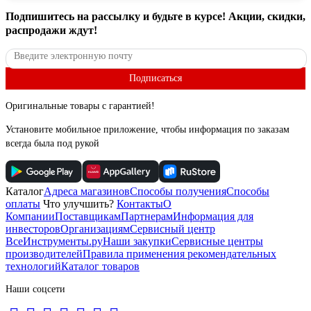
Подпишитесь
на рассылку
и будьте в курсе! Акции, скидки,
распродажи ждут!
Подписаться
Оригинальные товары с гарантией!
Установите мобильное приложение, чтобы информация по заказам
всегда была под рукой
Каталог
Адреса магазинов
Способы получения
Способы
оплаты
Что улучшить?
Контакты
О
Компании
Поставщикам
Партнерам
Информация для
инвесторов
Организациям
Сервисный центр
ВсеИнструменты.ру
Наши закупки
Сервисные центры
производителей
Правила применения рекомендательных
технологий
Каталог товаров
Наши соцсети