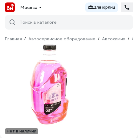
Москва
Для юрлиц
Поиск в каталоге
Главная
/
Автосервисное оборудование
/
Автохимия
/
Оч
Нет в наличии