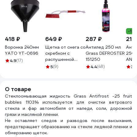
-12
418 ₽
649 ₽
287 ₽
210
Воронка 240мм
Щетка от снега со
Антилед 250 мл
Анти
YATO YT-0696
скребком с
Grass DEFROSTER
250 
распушенной
151250
ANTI
4.9
(17)
щетиной SKYWAY
5
(9)
4.4
(48)
3.
S07801012
О товаре
Стеклоомывающая жидкость Grass Antifrost -25 fruit
bubbles 110314 используется для очистки ветрового
стекла и фар автомобиля от наледи, соли, дорожной
грязи и масляной пленки.
Не оставляет следов и разводов после высыхания,
предотвращает образованию на стекле ледяной пленки и
обмерзанию щеток.