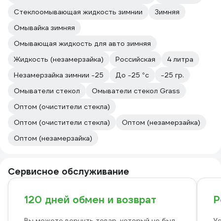
Стеклоомывающая жидкость зимнии
Зимняя
Омывайка зимняя
Омывающая жидкость для авто зимняя
Жидкость (незамерзайка)
Российская
4 литра
Незамерзайка зимнии -25
До -25 °с
-25 гр.
Омыватели стекол
Омыватели стекол Grass
Оптом (очистители стекла)
Оптом (очистители стекла)
Оптом (незамерзайка)
Оптом (незамерзайка)
Сервисное обслуживание
120 дней обмен и возврат
Р
Вы можете вернуть товар, который не был
Ус