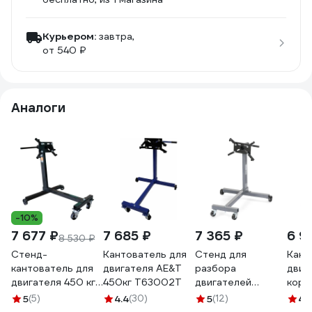
Курьером:
завтра,
от 540 ₽
Аналоги
-10%
7 677 ₽
7 685 ₽
7 365 ₽
6 9
8 530 ₽
Стенд-
Кантователь для
Стенд для
Кант
кантователь для
двигателя AE&T
разбора
двиг
двигателя 450 кг
450кг T63002T
двигателей
коро
Gigant GES-450
KraftWell г/п 450
Trom
5
(5)
4.4
(30)
5
(12)
4.
кг KRWES3
C106