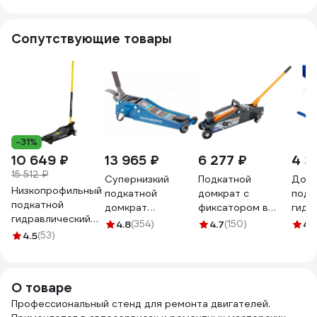
Сопутствующие товары
-31%
10 649 ₽
13 965 ₽
6 277 ₽
4 3
15 512 ₽
Супернизкий
Подкатной
Домк
Низкопрофильный
подкатной
домкрат с
подк
подкатной
домкрат
фиксатором в
гидр
гидравлический
NORDBERG 3.2
кейсе Ombra
Sche
4.8
(354)
4.7
(150)
4.
домкрат Inforce 3
4.5
(53)
тонн, H=75-500
OHT225C 2.5 т
Sch-
тонны, высота
мм N32032
140-387 мм 55762
TH32
подхвата 75мм,
055762
высота подъема
О товаре
505мм 08-08-75
Профессиональный стенд для ремонта двигателей.