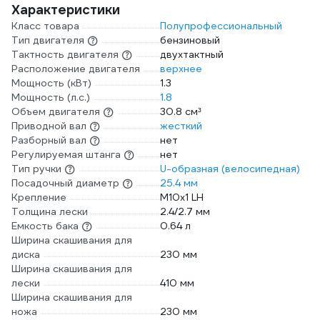
Характеристики
Класс товара
Полупрофессиональный
Тип двигателя
бензиновый
Тактность двигателя
двухтактный
Расположение двигателя
верхнее
Мощность (кВт)
1.3
Мощность (л.с.)
1.8
Объем двигателя
30.8 см³
Приводной вал
жесткий
Разборный вал
нет
Регулируемая штанга
нет
Тип ручки
U-образная (велосипедная)
Посадочный диаметр
25.4 мм
Крепление
М10х1 LH
Толщина лески
2.4/2.7 мм
Емкость бака
0.64 л
Ширина скашивания для
диска
230 мм
Ширина скашивания для
лески
410 мм
Ширина скашивания для
ножа
230 мм