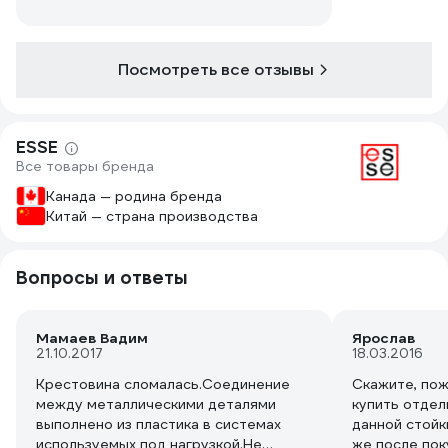
он за шипы. В "Обсуждениях" камрады
пишут про хрупкость пластиковой
крестовины, но я не заметил такого.
Посмотреть все отзывы
Не кидайте колеса при укладке и все
будет хорошо. Но это не точно)
ESSE
Все товары бренда
Канада — родина бренда
Китай — страна производства
Вопросы и ответы
Мамаев Вадим
Ярослав
21.10.2017
18.03.2016
Крестовина сломалась.Соединение
Скажите, пож
между металлическими деталями
купить отдел
выполнено из пластика в системах
данной стойк
используемых под нагрузкой.Не
же после пок