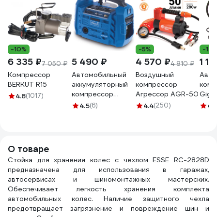
-10%
-5%
-12
6 335 ₽
5 490 ₽
4 570 ₽
1 16
7 050 ₽
4 810 ₽
Компрессор
Автомобильный
Воздушный
Авто
BERKUT R15
аккумуляторный
компрессор
комп
компрессор
Агрессор AGR-50
Gigan
4.8
(1017)
Scheppach
прои
4.5
(6)
4.4
(250)
4.
Airforce 6 без АКБ
30л/
и ЗУ 5906159901
О товаре
Стойка для хранения колес с чехлом ESSE RC-2828D
предназначена для использования в гаражах,
автосервисах и шиномонтажных мастерских.
Обеспечивает легкость хранения комплекта
автомобильных колес. Наличие защитного чехла
предотвращает загрязнение и повреждение шин и