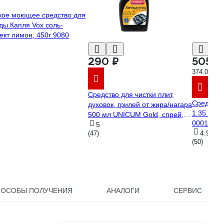
ое моющее средство для
ды Капля Vox соль-
кт лимон, 450г 9080
290 ₽
505 ₽
374.07 ₽/л
Средство для чистки плит,
Средство
духовок, грилей от жира/нагара
1.35 л С
500 мл UNICUM Gold, спрей,
00010097
300032 604905
5
4.9
(47)
(50)
ПОСОБЫ ПОЛУЧЕНИЯ
АНАЛОГИ
СЕРВИС