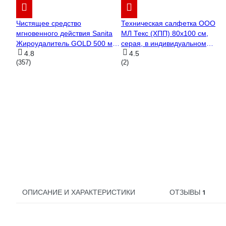
Чистящее средство
Техническая салфетка ООО
мгновенного действия Sanita
МЛ Текс (ХПП) 80x100 см,
Жироудалитель GOLD 500 мл
серая, в индивидуальном
22804 25360
4.8
пакете 22-3040
4.5
(357)
(2)
1
ОПИСАНИЕ И ХАРАКТЕРИСТИКИ
ОТЗЫВЫ