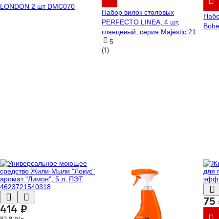
LONDON 2 шт DMC070
Набор вилок столовых
Набо
PERFECTO LINEA, 4 шт,
Bohe
глянцевый, серия Majestic 21-
400200P
5
(1)
75
414 ₽