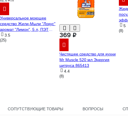
82.8 ₽/л
Жидк
посу
Универсальное моющее
эффе
средство Жили-Мыли "Локус"
5
аромат "Лимон", 5 л, ПЭТ
(8)
369 ₽
4623721540318
3.5
(25)
Чистящее средство для кухни
Mr Muscle 520 мл Энергия
цитруса 865413
4.4
(8)
СОПУТСТВУЮЩИЕ ТОВАРЫ
ВОПРОСЫ
С