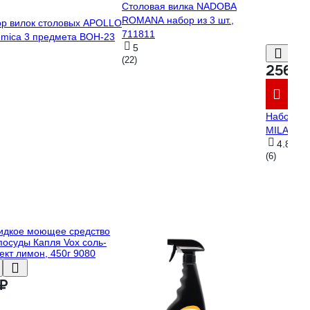
Столовая вилка NADOBA
ROMANA набор из 3 шт.,
р вилок столовых APOLLO
711811
mica 3 предмета BOH-23
5
(22)
256 ₽
Набор ст
MILANO 3
4.8
(6)
 ₽