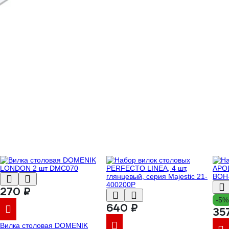
270 ₽
-5%
640 ₽
35
Вилка столовая DOMENIK